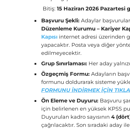
Bitiş:
15 Haziran 2026 Pazartesi 
Başvuru Şekli:
Adaylar başvurular
Düzenleme Kurumu – Kariyer Kap
Kapısı
internet adresi üzerinden g
yapacaktır. Posta veya diğer yönt
edilmeyecektir.
Grup Sınırlaması:
Her aday yalnı
Özgeçmiş Formu:
Adayların başvu
formunu doldurarak sisteme yükl
FORMUNU İNDİRMEK İÇİN TIKLA
Ön Eleme ve Duyuru:
Başvuru şart
için belirlenen en yüksek KPSS pu
Duyurulan kadro sayısının
4 (dört
çağrılacaktır. Son sıradaki aday i