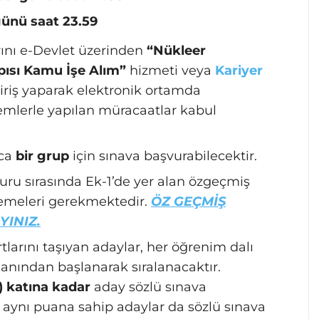
günü saat 23.59
ını e-Devlet üzerinden
“Nükleer
ısı Kamu İşe Alım”
hizmeti veya
Kariyer
iriş yaparak elektronik ortamda
emlerle yapılan müracaatlar kabul
zca
bir grup
için sınava başvurabilecektir.
ru sırasında Ek-1’de yer alan özgeçmiş
emeleri gerekmektedir.
ÖZ GEÇMİŞ
YINIZ.
larını taşıyan adaylar, her öğrenim dalı
anından başlanarak sıralanacaktır.
) katına kadar
aday sözlü sınava
le aynı puana sahip adaylar da sözlü sınava