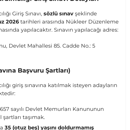
ğı Giriş Sınavı,
sözlü sınav
şeklinde
uz 2026
tarihleri arasında Nükleer Düzenleme
ında yapılacaktır. Sınavın yapılacağı adres:
 Devlet Mahallesi 85. Cadde No.: 5
navına Başvuru Şartları)
ğı giriş sınavına katılmak isteyen adayların
tedir:
ve 657 sayılı Devlet Memurları Kanununun
 şartları taşımak.
la
35 (otuz beş) yaşını doldurmamış