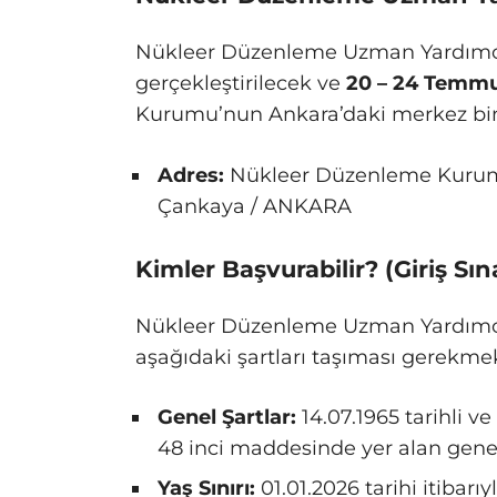
Nükleer Düzenleme Uzman Yardımcılı
gerçekleştirilecek ve
20 – 24 Temm
Kurumu’nun Ankara’daki merkez binas
Adres:
Nükleer Düzenleme Kurumu,
Çankaya / ANKARA
Kimler Başvurabilir? (Giriş Sı
Nükleer Düzenleme Uzman Yardımcılı
aşağıdaki şartları taşıması gerekmek
Genel Şartlar:
14.07.1965 tarihli 
48 inci maddesinde yer alan genel
Yaş Sınırı:
01.01.2026 tarihi itibarıy