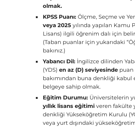
olmak.
KPSS Puanı:
Ölçme, Seçme ve Yer
veya 2025
yılında yapılan Kamu 
Lisans) ilgili öğrenim dalı için be
(Taban puanlar için yukarıdaki “Öğ
bakınız.)
Yabancı Dil:
İngilizce dilinden Yab
(YDS)
en az (D) seviyesinde
puan a
bakımından buna denkliği kabul edi
belgeye sahip olmak.
Eğitim Durumu:
Üniversitelerin y
yıllık lisans eğitimi
veren fakülte 
denkliği Yükseköğretim Kurulu (YÖ
veya yurt dışındaki yükseköğret