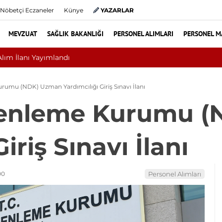
Nöbetçi Eczaneler
Künye
YAZARLAR
MEVZUAT
SAĞLIK BAKANLIĞI
PERSONEL ALIMLARI
PERSONEL M
yat mı? Bel ve Boyun Fıtığında Doğru Tedavi Seçimi
umu (NDK) Uzman Yardımcılığı Giriş Sınavı İlanı
zenleme Kurumu (
iriş Sınavı İlanı
00
Personel Alımları