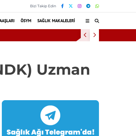
Bizi Takip Edin
AAŞLARI
ÖSYM
SAĞLIK MAKALELERI
Kültür ve Turizm Bak
NDK) Uzman