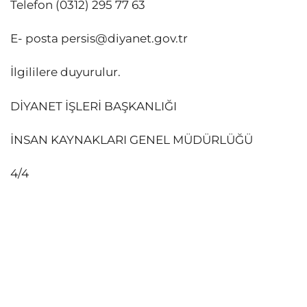
Telefon (0312) 295 77 63
E- posta
persis@diyanet.gov.tr
İlgililere duyurulur.
DİYANET İŞLERİ BAŞKANLIĞI
İNSAN KAYNAKLARI GENEL MÜDÜRLÜĞÜ
4/4