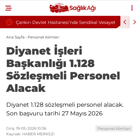
Çankırı Devlet Hastanesi’nde Sendikal Vesayet
Kahramanm
kuyla
İddiası: Maaş Kesme Cezası Talep Edildi
Sözleşmel
Ana Sayfa
›
Personel Alımları
Diyanet İşleri
Başkanlığı 1.128
Sözleşmeli Personel
Alacak
Diyanet 1.128 sözleşmeli personel alacak.
Son başvuru tarihi 27 Mayıs 2026
Giriş: 19-05-2026 10:36
Personel Alımları
Kaynak: HABER MERKEZI