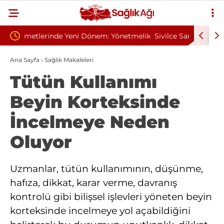
önetmelik
Sivilce Sandı, Cilt Kanseri Çıktı: Ameliyattan 60
Baş D
Dikişle Uyandı
Send
Ana Sayfa
›
Sağlık Makaleleri
Tütün Kullanımı
Beyin Korteksinde
İncelmeye Neden
Oluyor
Uzmanlar, tütün kullanımının, düşünme,
hafıza, dikkat, karar verme, davranış
kontrolü gibi bilişsel işlevleri yöneten beyin
korteksinde incelmeye yol açabildiğini