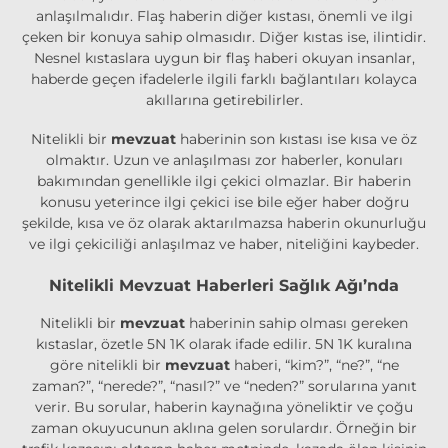
anlaşılmalıdır. Flaş haberin diğer kıstası, önemli ve ilgi
çeken bir konuya sahip olmasıdır. Diğer kıstas ise, ilintidir.
Nesnel kıstaslara uygun bir flaş haberi okuyan insanlar,
haberde geçen ifadelerle ilgili farklı bağlantıları kolayca
akıllarına getirebilirler.
Nitelikli bir
mevzuat
haberinin son kıstası ise kısa ve öz
olmaktır. Uzun ve anlaşılması zor haberler, konuları
bakımından genellikle ilgi çekici olmazlar. Bir haberin
konusu yeterince ilgi çekici ise bile eğer haber doğru
şekilde, kısa ve öz olarak aktarılmazsa haberin okunurluğu
ve ilgi çekiciliği anlaşılmaz ve haber, niteliğini kaybeder.
Nitelikli Mevzuat Haberleri Sağlık Ağı’nda
Nitelikli bir
mevzuat
haberinin sahip olması gereken
kıstaslar, özetle 5N 1K olarak ifade edilir. 5N 1K kuralına
göre nitelikli bir
mevzuat
haberi, “kim?”, “ne?”, “ne
zaman?”, “nerede?”, “nasıl?” ve “neden?” sorularına yanıt
verir. Bu sorular, haberin kaynağına yöneliktir ve çoğu
zaman okuyucunun aklına gelen sorulardır. Örneğin bir