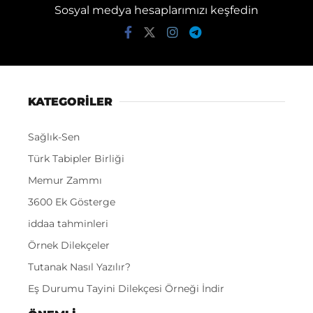
Sosyal medya hesaplarımızı keşfedin
KATEGORİLER
Sağlık-Sen
Türk Tabipler Birliği
Memur Zammı
3600 Ek Gösterge
iddaa tahminleri
Örnek Dilekçeler
Tutanak Nasıl Yazılır?
Eş Durumu Tayini Dilekçesi Örneği İndir