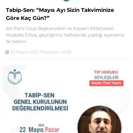
Tabip-Sen: “Mayıs Ayı Sizin Takviminize
Göre Kaç Gün?”
AK Parti Grup Başkanvekili ve Kayseri Milletvekili
Mustafa Elitaş, geçtiğimiz haftalarda yaptığı açıklama
ile hekim
30 Mayıs 2022 Pazartesi 20:05