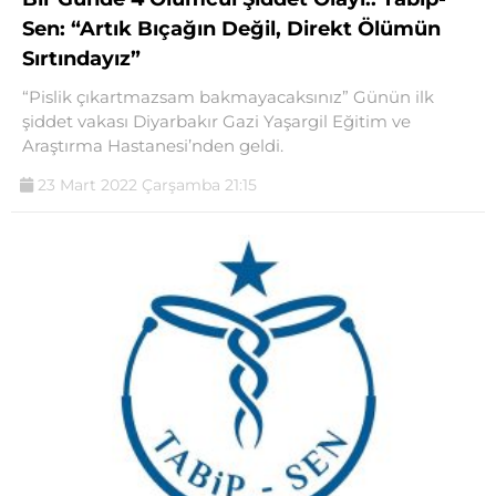
Sen: “Artık Bıçağın Değil, Direkt Ölümün
Sırtındayız”
“Pislik çıkartmazsam bakmayacaksınız” Günün ilk
şiddet vakası Diyarbakır Gazi Yaşargil Eğitim ve
Araştırma Hastanesi’nden geldi.
23 Mart 2022 Çarşamba 21:15