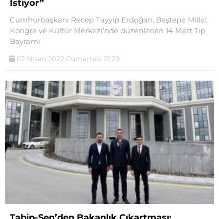
İstiyor”
Cumhurbaşkanı Recep Tayyip Erdoğan, Beştepe Millet
Kongre ve Kültür Merkezi’nde düzenlenen 14 Mart Tıp
Bayramı
02 Nisan 2022 Cumartesi 21:29
Tabip-Sen’den Bakanlık Çıkartması: