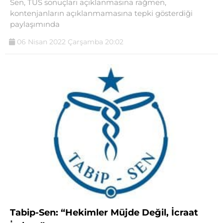
Sen, TUS sonuçları açıklanmasına rağmen,
kontenjanların açıklanmamasına tepki gösterdiği
paylaşımında
06 Nisan 2022 Çarşamba 20:02
Tabip-Sen: “Hekimler Müjde Değil, İcraat