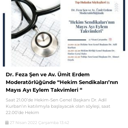
Dr. Feza Şen ve Av. Ümit Erdem
Moderatörlüğünde “Hekim Sendikaları’nın
Mayıs Ayı Eylem Takvimleri “
Saat 21.00’de Hekim-Sen Genel Başkanı Dr. Adil
Kurban‘ın katılımıyla başlayacak olan söyleşi, saat
22.00’de Hekim
27 Nisan 2022 Çarşamba 13:42