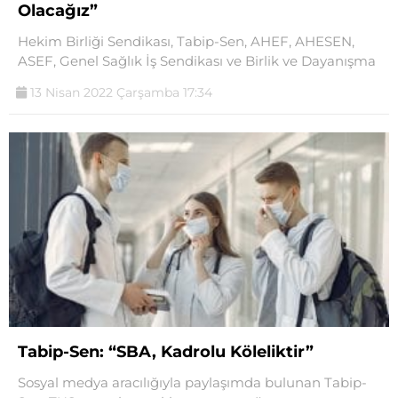
Olacağız”
Hekim Birliği Sendikası, Tabip-Sen, AHEF, AHESEN,
ASEF, Genel Sağlık İş Sendikası ve Birlik ve Dayanışma
13 Nisan 2022 Çarşamba 17:34
Tabip-Sen: “SBA, Kadrolu Köleliktir”
Sosyal medya aracılığıyla paylaşımda bulunan Tabip-