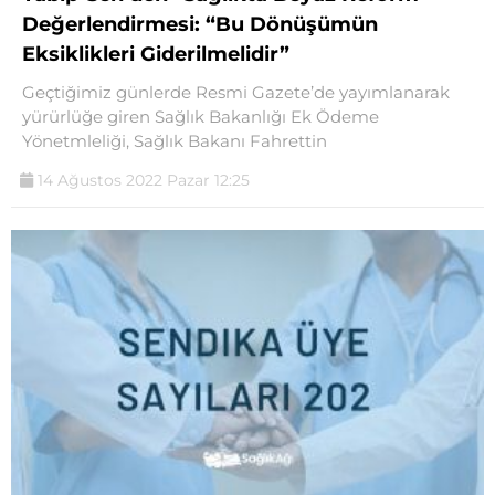
Değerlendirmesi: “Bu Dönüşümün
Eksiklikleri Giderilmelidir”
Geçtiğimiz günlerde Resmi Gazete’de yayımlanarak
yürürlüğe giren Sağlık Bakanlığı Ek Ödeme
Yönetmleliği, Sağlık Bakanı Fahrettin
14 Ağustos 2022 Pazar 12:25