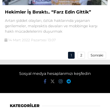
Hekimler İş Bıraktı.. “Farz Edin Gittik”
Artan şiddet olayları, özlük haklarında yaşanan
gerilemeler, malpraktis davaları ve mobbinge karşı
haklı mücadelelerini duyurmak
14 Mart 2022 Pazartesi 13:07
1
2
Sonraki
Sosyal medya hesaplarımızı keşfedin
KATEGORİLER