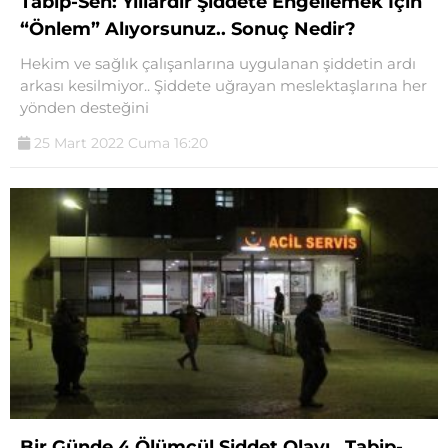
Tabip-Sen: Yıllardır Şiddete Engellemek İçin
“Önlem” Alıyorsunuz.. Sonuç Nedir?
Hekim ve sağlık çalışanlarına uygulanan şiddetin ardı
arkası kesilmiyor.. Şiddete uğrayan meslektaşlarına her
yönden desteğini
25 Mart 2022 Cuma 16:20
Bir Günde 4 Ölümcül Şiddet Olayı.. Tabip-