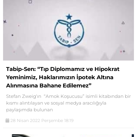
Tabip-Sen: “Tıp Diplomamız ve Hipokrat
Yeminimiz, Haklarımızın İpotek Altına
Alınmasına Bahane Edilemez”
Stefan Zweig‘ın “Amok Koşucusu” isimli kitabından bir
kısmı alıntılayan ve sosyal medya aracılığıyla
paylaşımda bulunan
28 Nisan 2022 Perşembe 18:19