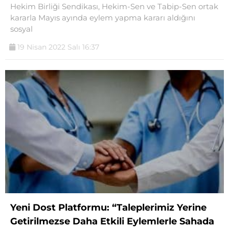
Hekim Birliği Sendikası, Hekim-Sen ve Tabip-Sen ortak
kararla Mayıs ayında eylem yapma kararı aldığını
sosyal
19 Nisan 2022 Salı 16:37
Yeni Dost Platformu: “Taleplerimiz Yerine
Getirilmezse Daha Etkili Eylemlerle Sahada