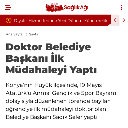
de Yeni Dönem: Yönetmelik
Sivilce Sandı, Cilt Kanseri Çıktı: Ame
 Gelindi
Dikişle Uyandı
Ana Sayfa
›
3. Sayfa
Doktor Belediye
Başkanı İlk
Müdahaleyi Yaptı
Konya’nın Hüyük ilçesinde, 19 Mayıs
Atatürk’ü Anma, Gençlik ve Spor Bayramı
dolayısıyla düzenlenen törende bayılan
öğrenciye ilk müdahaleyi doktor olan
Belediye Başkanı Sadık Sefer yaptı.