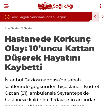
ağlık
Çankırı Devlet Hastanesi’nde Sendikal Vesayet
Tepki: “Korkuyla
İddiası: Maaş Kesme Cezası Talep Edildi
Ana Sayfa
›
3. Sayfa
Hastanede Korkunç
oruz”
Olay: 10’uncu Kattan
Düşerek Hayatını
Kaybetti
İstanbul Gaziosmanpaşa’da sabah
saatlerinde göğsünden bıçaklanan Kudret
Özcan (21), ambulansla Seyrantepe’de
hastaneye kaldırıldı. Tedavisinin ardından