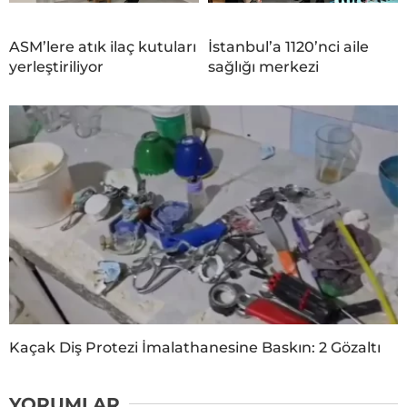
ASM’lere atık ilaç kutuları
İstanbul’a 1120’nci aile
yerleştiriliyor
sağlığı merkezi
Kaçak Diş Protezi İmalathanesine Baskın: 2 Gözaltı
YORUMLAR