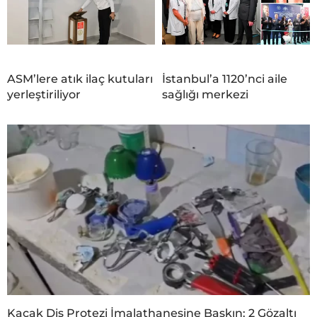
ASM’lere atık ilaç kutuları
İstanbul’a 1120’nci aile
yerleştiriliyor
sağlığı merkezi
Kaçak Diş Protezi İmalathanesine Baskın: 2 Gözaltı