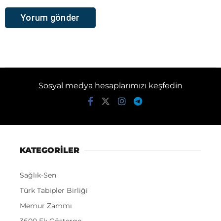
Sosyal medya hesaplarımızı keşfedin
KATEGORİLER
Sağlık-Sen
Türk Tabipler Birliği
Memur Zammı
3600 Ek Gösterge