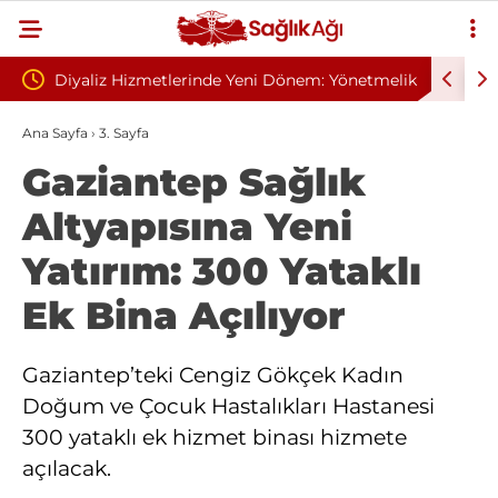
e Yeni Dönem: Yönetmelik
Sivilce Sandı, Cilt Kanseri Çıktı: Amel
Gelindi
Dikişle Uyandı
Ana Sayfa
›
3. Sayfa
Gaziantep Sağlık
Altyapısına Yeni
Yatırım: 300 Yataklı
Ek Bina Açılıyor
Gaziantep’teki Cengiz Gökçek Kadın
Doğum ve Çocuk Hastalıkları Hastanesi
300 yataklı ek hizmet binası hizmete
açılacak.