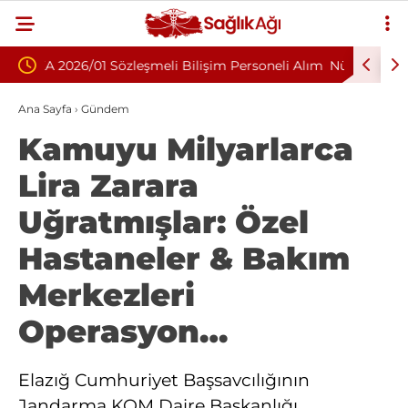
m Personeli Alım
Nükleoplasti mi, Ameliyat mı? Bel ve Boyun
Fıtığında Doğru Tedavi Seçimi
Ana Sayfa
›
Gündem
Kamuyu Milyarlarca
Lira Zarara
Uğratmışlar: Özel
Hastaneler & Bakım
Merkezleri
Operasyon…
Elazığ Cumhuriyet Başsavcılığının
Jandarma KOM Daire Başkanlığı