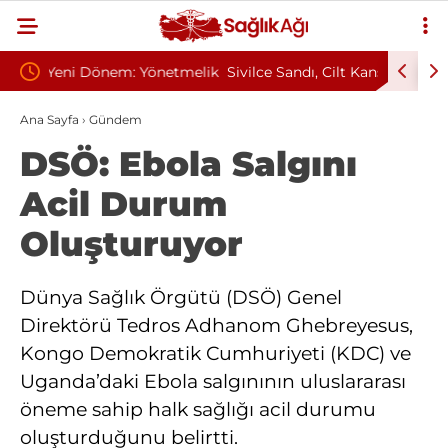
etmelik
Sivilce Sandı, Cilt Kanseri Çıktı: Ameliyattan 60
Baş Dön
Dikişle Uyandı
Sendrom
Ana Sayfa
›
Gündem
DSÖ: Ebola Salgını
Acil Durum
Oluşturuyor
Dünya Sağlık Örgütü (DSÖ) Genel
Direktörü Tedros Adhanom Ghebreyesus,
Kongo Demokratik Cumhuriyeti (KDC) ve
Uganda’daki Ebola salgınının uluslararası
öneme sahip halk sağlığı acil durumu
oluşturduğunu belirtti.