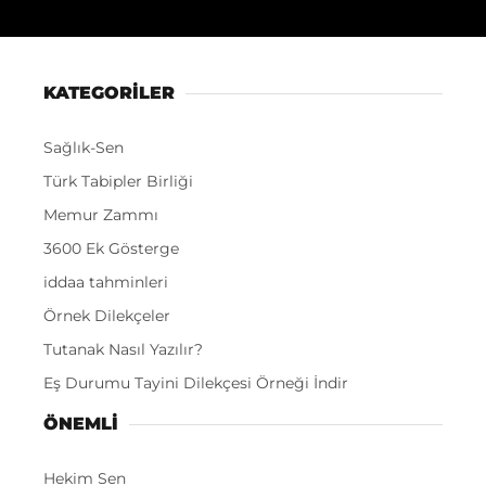
KATEGORİLER
Sağlık-Sen
Türk Tabipler Birliği
Memur Zammı
3600 Ek Gösterge
iddaa tahminleri
Örnek Dilekçeler
Tutanak Nasıl Yazılır?
Eş Durumu Tayini Dilekçesi Örneği İndir
ÖNEMLI
Hekim Sen