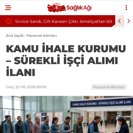
tmelik
Sivilce Sandı, Cilt Kanseri Çıktı: Ameliyattan 60
Baş Dönm
Dikişle Uyandı
Sendromu
Ana Sayfa
›
Personel Alımları
KAMU İHALE KURUMU
– SÜREKLİ İŞÇİ ALIMI
İLANI
Giriş: 22-05-2026 09:00
Personel Alımları