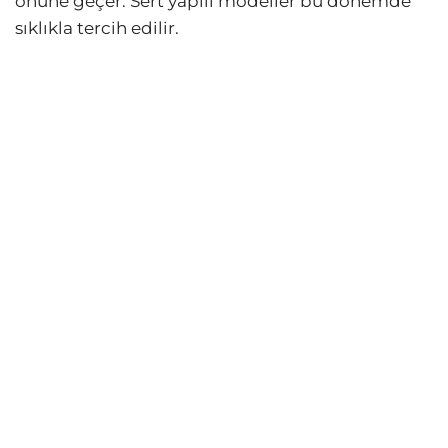
önüne geçer. Sert yapılı modeller bu dönemde
sıklıkla tercih edilir.