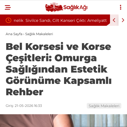
tmelik
Sivilce Sandı, Cilt Kanseri Çıktı: Ameliyattan 60
Baş Dönm
Dikişle Uyandı
Sendromu
Ana Sayfa
›
Sağlık Makaleleri
Bel Korsesi ve Korse
Çeşitleri: Omurga
Sağlığından Estetik
Görünüme Kapsamlı
Rehber
Giriş: 21-05-2026 16:33
Sağlık Makaleleri