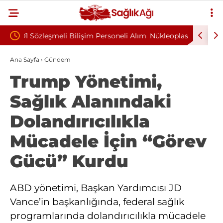
soneli Alım
Nükleoplasti mi, Ameliyat mı? Bel ve Boyun
Kül
Fıtığında Doğru Tedavi Seçimi
Başk
Ana Sayfa
›
Gündem
Trump Yönetimi,
Sağlık Alanındaki
Dolandırıcılıkla
Mücadele İçin “Görev
Gücü” Kurdu
ABD yönetimi, Başkan Yardımcısı JD
Vance’in başkanlığında, federal sağlık
programlarında dolandırıcılıkla mücadele