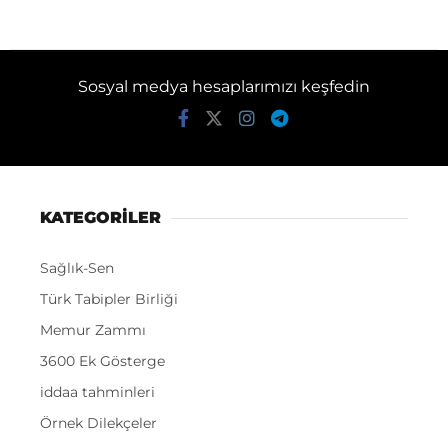
Sosyal medya hesaplarımızı keşfedin
KATEGORİLER
Sağlık-Sen
Türk Tabipler Birliği
Memur Zammı
3600 Ek Gösterge
iddaa tahminleri
Örnek Dilekçeler