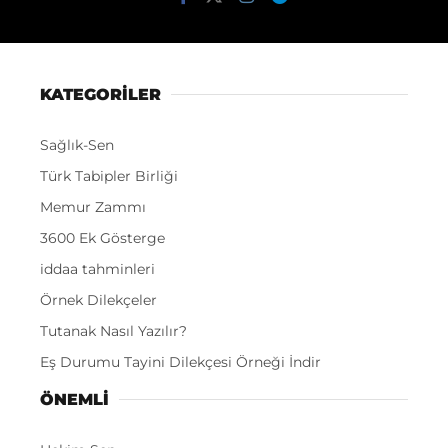
KATEGORİLER
Sağlık-Sen
Türk Tabipler Birliği
Memur Zammı
3600 Ek Gösterge
iddaa tahminleri
Örnek Dilekçeler
Tutanak Nasıl Yazılır?
Eş Durumu Tayini Dilekçesi Örneği İndir
ÖNEMLI