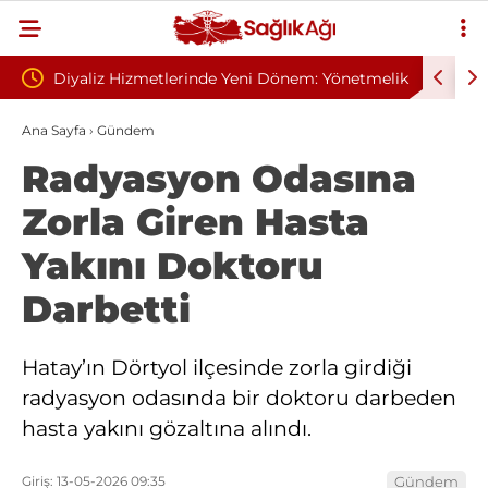
 Yeni Dönem: Yönetmelik
Sivilce Sandı, Cilt Kanseri Çıktı: Ameliy
lindi
Dikişle Uyandı
Ana Sayfa
›
Gündem
Radyasyon Odasına
Zorla Giren Hasta
Yakını Doktoru
Darbetti
Hatay’ın Dörtyol ilçesinde zorla girdiği
radyasyon odasında bir doktoru darbeden
hasta yakını gözaltına alındı.
Giriş: 13-05-2026 09:35
Gündem