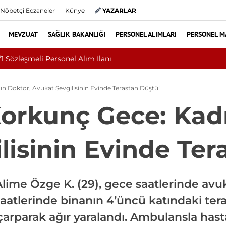
Nöbetçi Eczaneler
Künye
YAZARLAR
MEVZUAT
SAĞLIK BAKANLIĞI
PERSONEL ALIMLARI
PERSONEL M
 Üniversitesi 2026 Sözleşmeli Personel Alımı İlanı: 203 Kişi Aran
n Doktor, Avukat Sevgilisinin Evinde Terastan Düştü!
Korkunç Gece: Kad
lisinin Evinde Ter
 Alime Özge K. (29), gece saatlerinde av
h saatlerinde binanın 4’üncü katındaki te
arparak ağır yaralandı. Ambulansla hast