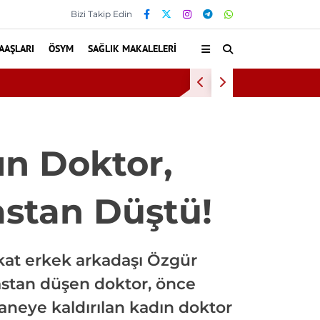
Bizi Takip Edin
AAŞLARI
ÖSYM
SAĞLIK MAKALELERI
ıyor
İnönü Üniversites
ın Doktor,
astan Düştü!
ukat erkek arkadaşı Özgür
rastan düşen doktor, önce
aneye kaldırılan kadın doktor