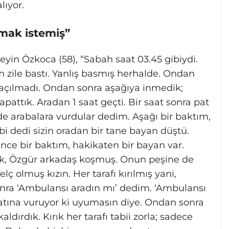
lıyor.
lmak istemiş”
eyin Özkoca (58), “Sabah saat 03.45 gibiydi.
im zile bastı. Yanlış basmış herhalde. Ondan
ı açılmadı. Ondan sonra aşağıya inmedik;
pattık. Aradan 1 saat geçti. Bir saat sonra pat
lde arabalara vurdular dedim. Aşağı bir baktım,
bi dedi sizin oradan bir tane bayan düştü.
nce bir baktım, hakikaten bir bayan var.
uk, Özgür arkadaş koşmuş. Onun peşine de
felç olmuş kızın. Her tarafı kırılmış yani,
nra ‘Ambulansı aradın mı’ dedim. ‘Ambulansı
ratına vuruyor ki uyumasın diye. Ondan sonra
dırdık. Kırık her tarafı tabii zorla; sadece