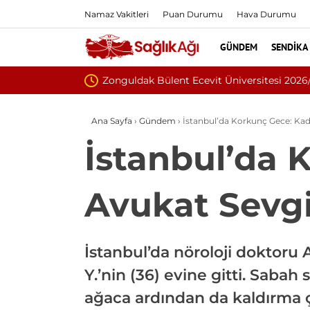
Namaz Vakitleri
Puan Durumu
Hava Durumu
GÜNDEM
SENDIKA
Eskişehir Osmangazi
Ana Sayfa
›
Gündem
›
İstanbul’da Korkunç Gece: Kadı
İstanbul’da 
Avukat Sevgi
İstanbul’da nöroloji doktoru
Y.’nin (36) evine gitti. Saba
ağaca ardından da kaldırma ç