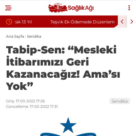
Teşvik Ek Ödemede Düzenleme Yolda: Genç
Zongulda
Sağlık Sendikası Sahanın Taleplerini Kamu
Sözleşmel
Ana Sayfa
›
Sendika
Tabip-Sen: “Mesleki
Hastaneleri Genel Müdürü’ne İletti
İtibarımızı Geri
Kazanacağız! Ama’sı
Yok”
Giriş: 17-03-2022 17:26
Sendika
Güncelleme: 17-03-2022 17:31