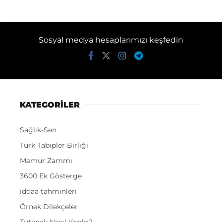
Sosyal medya hesaplarımızı keşfedin
KATEGORİLER
Sağlık-Sen
Türk Tabipler Birliği
Memur Zammı
3600 Ek Gösterge
iddaa tahminleri
Örnek Dilekçeler
Tutanak Nasıl Yazılır?