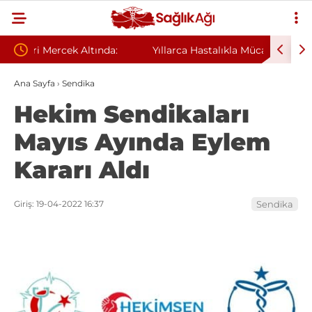
:
Yıllarca Hastalıkla Mücadele Etti: Sağlık
Geceleri
Sorunlarının Nedeni Evi Çıktı
Sandı, M
Ana Sayfa
›
Sendika
Hekim Sendikaları
Mayıs Ayında Eylem
Kararı Aldı
Giriş: 19-04-2022 16:37
Sendika