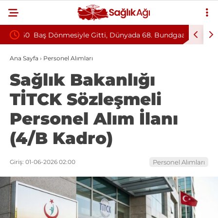
ttan 60
Baş Dönmesiyle Gitti, Dünyada 68. Bundgaard
KKKA Aşıs
Sendromu Vakası Oldu
Çalışmal
Ana Sayfa
›
Personel Alımları
Sağlık Bakanlığı
TİTCK Sözleşmeli
Personel Alım İlanı
(4/B Kadro)
Giriş: 01-06-2026 02:00
Personel Alımları