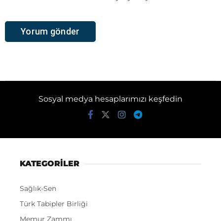
Sosyal medya hesaplarımızı keşfedin
KATEGORİLER
Sağlık-Sen
Türk Tabipler Birliği
Memur Zammı