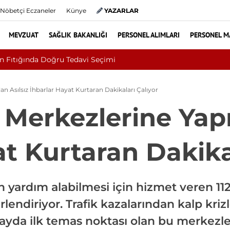
Nöbetçi Eczaneler
Künye
YAZARLAR
MEVZUAT
SAĞLIK BAKANLIĞI
PERSONEL ALIMLARI
PERSONEL M
Uludağ Alan Başkanlığı 11 Sürekli İşçi Alımı Duyuruldu
lan Asılsız İhbarlar Hayat Kurtaran Dakikaları Çalıyor
ı Merkezlerine Yapı
t Kurtaran Dakika
 yardım alabilmesi için hizmet veren 112
lendiriyor. Trafik kazalarından kalp kriz
olayda ilk temas noktası olan bu merkezle