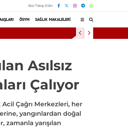
Bizi Takip Edin
AAŞLARI
ÖSYM
SAĞLIK MAKALELERI
Bu Alışkanlıklar Bunamad
lan Asılsız
ları Çalıyor
 Acil Çağrı Merkezleri, her
lerine, yangınlardan doğal
r, zamanla yarışılan