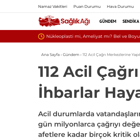
Namaz Vakitleri
Puan Durumu
Hava Durumu
GÜNDEM
SENDIKA
Kültür ve Turizm Bakanlığı 
Ana Sayfa
›
Gündem
›
112 Acil Çağrı Merkezlerine Yapı
112 Acil Çağr
İhbarlar Haya
Acil durumlarda vatandaşların
gün milyonlarca çağrıyı değer
afetlere kadar birçok kritik 