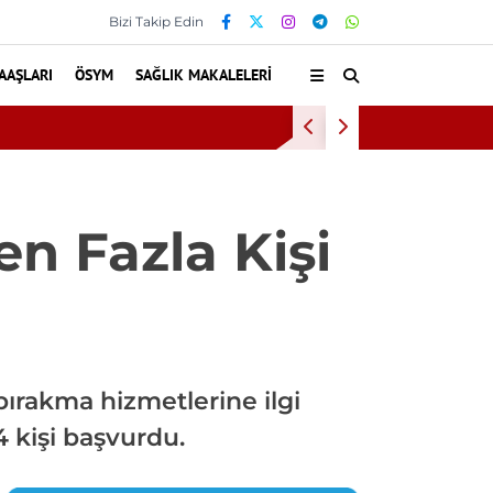
Bizi Takip Edin
AAŞLARI
ÖSYM
SAĞLIK MAKALELERI
erini Kamu Hastaneleri Genel Müdürü’ne İletti
Zonguld
en Fazla Kişi
ırakma hizmetlerine ilgi
4 kişi başvurdu.