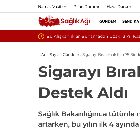
Namaz Vakitleri
Puan Durumu
Hava Durumu
GÜNDEM
SENDIKA
Teşvik Ek 
Ana Sayfa
›
Gündem
›
Sigarayı Bırakmak İçin 75 Binde
Sigarayı Bıra
Destek Aldı
Sağlık Bakanlığınca tütünle 
artarken, bu yılın ilk 4 ayınd