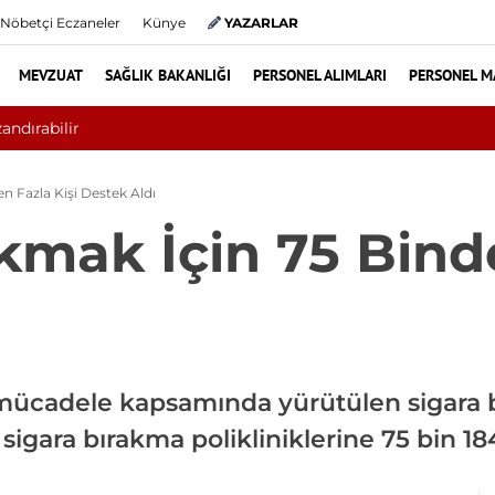
Nöbetçi Eczaneler
Künye
YAZARLAR
MEVZUAT
SAĞLIK BAKANLIĞI
PERSONEL ALIMLARI
PERSONEL M
Ödemede Düzenleme Yolda: Genç Sağlık Sendikası Sahanın Talepl
n Fazla Kişi Destek Aldı
kmak İçin 75 Bind
mücadele kapsamında yürütülen sigara b
a sigara bırakma polikliniklerine 75 bin 18