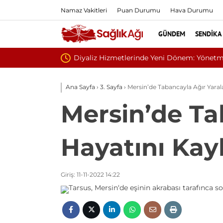
Namaz Vakitleri
Puan Durumu
Hava Durumu
GÜNDEM
SENDIKA
 Dönem: Yönetmelik Çalışmalarında Sona Gelindi
Ana Sayfa
›
3. Sayfa
›
Mersin’de Tabancayla Ağır Yaral
Mersin’de Ta
Hayatını Kay
Giriş: 11-11-2022 14:22