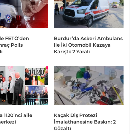
de FETÖ’den
Burdur’da Askeri Ambulans
hraç Polis
ile İki Otomobil Kazaya
ı
Karıştı: 2 Yaralı
a 1120’nci aile
Kaçak Diş Protezi
merkezi
İmalathanesine Baskın: 2
Gözaltı