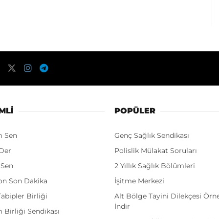
MLI
POPÜLER
m Sen
Genç Sağlık Sendikası
Der
Polislik Mülakat Soruları
 Sen
2 Yıllık Sağlık Bölümleri
on Son Dakika
İşitme Merkezi
abipler Birliği
Alt Bölge Tayini Dilekçesi Örn
İndir
 Birliği Sendikası