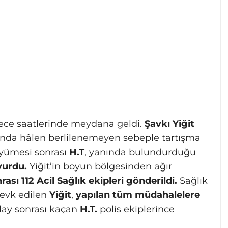
ece saatlerinde meydana geldi.
Şavkı Yiğit
ında hâlen berlilenemeyen sebeple tartışma
üyümesi sonrası
H.T
, yanında bulundurduğu
vurdu.
Yiğit’in boyun bölgesinden ağır
rası 112 Acil Sağlık ekipleri gönderildi.
Sağlık
sevk edilen
Yiğit
,
yapılan tüm müdahalelere
ay sonrası kaçan
H.T.
polis ekiplerince