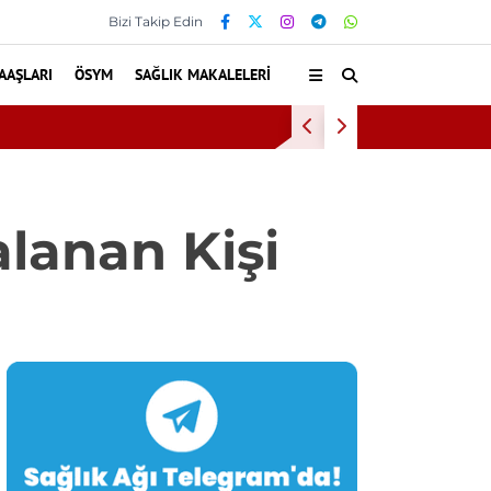
Bizi Takip Edin
AAŞLARI
ÖSYM
SAĞLIK MAKALELERI
ri Çıktı: Ameliyattan 60 Dikişle Uyandı
lanan Kişi