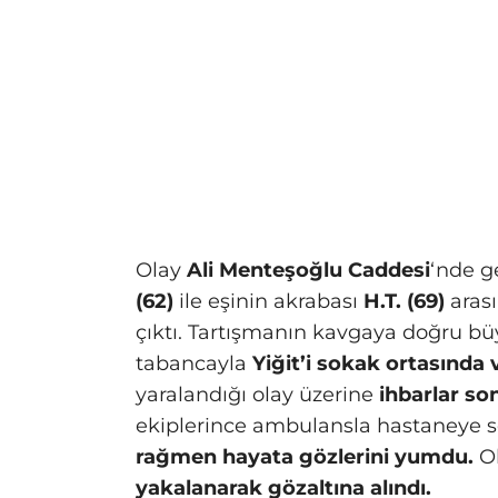
Olay
Ali Menteşoğlu Caddesi
‘nde g
(62)
ile eşinin akrabası
H.T. (69)
aras
çıktı. Tartışmanın kavgaya doğru b
tabancayla
Yiğit’i sokak ortasında 
yaralandığı olay üzerine
ihbarlar son
ekiplerince ambulansla hastaneye 
rağmen hayata gözlerini yumdu.
Ol
yakalanarak gözaltına alındı.