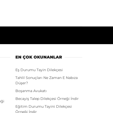
EN ÇOK OKUNANLAR
Eş Durumu Tayin Dilekçesi
Tahlil Sonuçları Ne Zaman E Nabıza
Düşer?
Boşanma Avukatı
Becayiş Talep Dilekçesi Örneği İndir
eği
Eğitim Durumu Tayini Dilekçesi
Örneği İndir