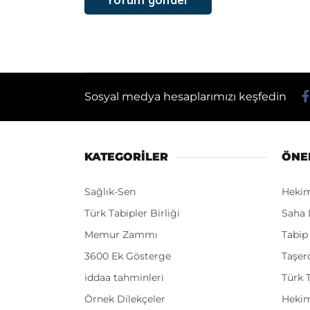
Sosyal medya hesaplarımızı keşfedin
KATEGORİLER
ÖNE
Sağlık-Sen
Heki
Türk Tabipler Birliği
Saha 
Memur Zammı
Tabip
3600 Ek Gösterge
Taşer
iddaa tahminleri
Türk T
Örnek Dilekçeler
Hekim