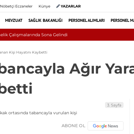
Nöbetçi Eczaneler
Künye
YAZARLAR
MEVZUAT
SAĞLIK BAKANLIĞI
PERSONEL ALIMLARI
PERSONEL M
Sivilce Sandı, Cilt Kanse
anan Kişi Hayatını Kaybetti
bancayla Ağır Yara
betti
3. Sayfa
ABONE OL