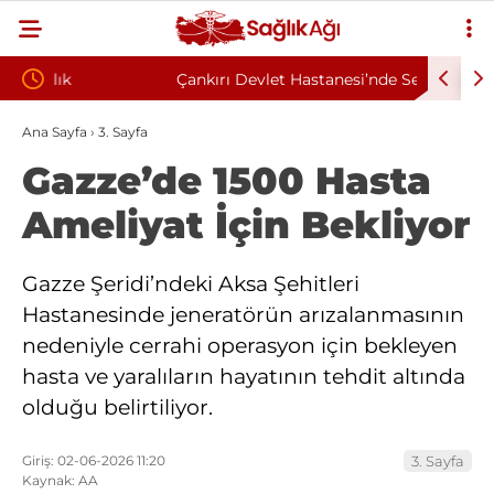
Çankırı Devlet Hastanesi’nde Sendikal Vesayet
Kahramanm
kuyla
İddiası: Maaş Kesme Cezası Talep Edildi
Sözleşmel
Ana Sayfa
›
3. Sayfa
Gazze’de 1500 Hasta
Ameliyat İçin Bekliyor
Gazze Şeridi’ndeki Aksa Şehitleri
Hastanesinde jeneratörün arızalanmasının
nedeniyle cerrahi operasyon için bekleyen
hasta ve yaralıların hayatının tehdit altında
olduğu belirtiliyor.
Giriş: 02-06-2026 11:20
3. Sayfa
Kaynak: AA