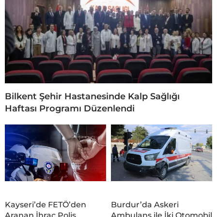
Bilkent Şehir Hastanesinde Kalp Sağlığı
Haftası Programı Düzenlendi
Kayseri’de FETÖ’den
Burdur’da Askeri
Aranan İhraç Polis
Ambulans ile İki Otomobil