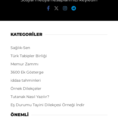
KATEGORİLER
Sağlık-Sen
Türk Tabipler Birliği
Memur Zammı
3600 Ek Gösterge
iddaa tahminleri
Örnek Dilekçeler
Tutanak Nasıl Yazılır?
Eş Durumu Tayini Dilekçesi Örneği İndir
ÖNEMLI