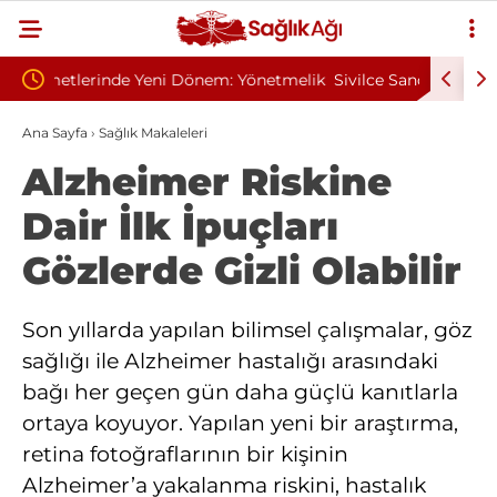
 Yönetmelik
Sivilce Sandı, Cilt Kanseri Çıktı: Ameliyattan 60
Baş 
Dikişle Uyandı
Sen
Ana Sayfa
›
Sağlık Makaleleri
Alzheimer Riskine
Dair İlk İpuçları
Gözlerde Gizli Olabilir
Son yıllarda yapılan bilimsel çalışmalar, göz
sağlığı ile Alzheimer hastalığı arasındaki
bağı her geçen gün daha güçlü kanıtlarla
ortaya koyuyor. Yapılan yeni bir araştırma,
retina fotoğraflarının bir kişinin
Alzheimer’a yakalanma riskini, hastalık