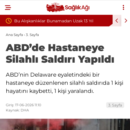
madan Uzak 13 Yıl
Teşvik Ek Ödemede Düzenleme Yolda:
Sağlık Sendikası Sahanın Taleplerini 
Ana Sayfa
›
3. Sayfa
ABD’de Hastaneye
Hastaneleri Genel Müdürü’ne İletti
Silahlı Saldırı Yapıldı
ABD’nin Delaware eyaletindeki bir
hastaneye düzenlenen silahlı saldırıda 1 kişi
hayatını kaybetti, 1 kişi yaralandı.
Giriş: 17-06-2026 11:10
3. Sayfa
Kaynak: DHA