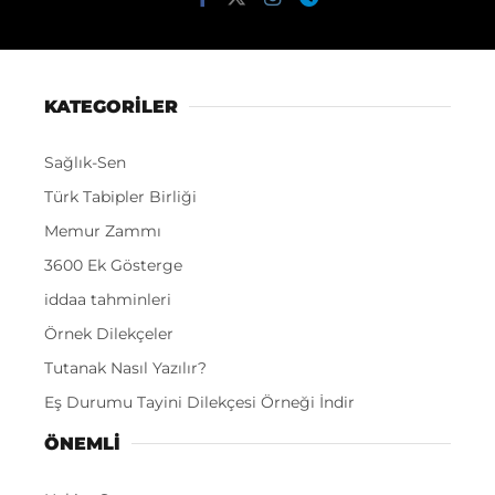
KATEGORİLER
Sağlık-Sen
Türk Tabipler Birliği
Memur Zammı
3600 Ek Gösterge
iddaa tahminleri
Örnek Dilekçeler
Tutanak Nasıl Yazılır?
Eş Durumu Tayini Dilekçesi Örneği İndir
ÖNEMLI