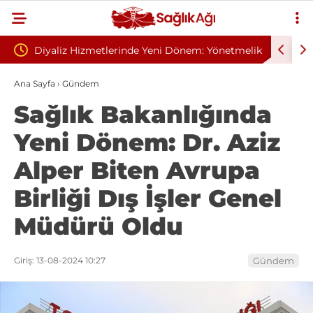
tlerinde Yeni Dönem: Yönetmelik
Sivilce Sandı, Cilt Kanseri Çıkt
a Sona Gelindi
Dikişle Uyandı
Ana Sayfa
›
Gündem
Sağlık Bakanlığında
Yeni Dönem: Dr. Aziz
Alper Biten Avrupa
Birliği Dış İşler Genel
Müdürü Oldu
Giriş: 13-08-2024 10:27
Gündem