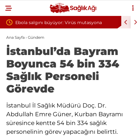
: Virüs mutasyona
Yılın ilk 6 ayında 10 bini aşkın hasta hi
oksijen tedavisinden yararlandı
Ana Sayfa
›
Gündem
İstanbul’da Bayram
Boyunca 54 bin 334
Sağlık Personeli
Görevde
İstanbul İl Sağlık Müdürü Doç. Dr.
Abdullah Emre Güner, Kurban Bayramı
süresince kentte 54 bin 334 sağlık
personelinin görev yapacağını belirtti.