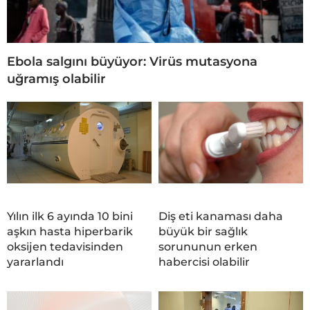
Ebola salgını büyüyor: Virüs mutasyona
uğramış olabilir
Yılın ilk 6 ayında 10 bini
Diş eti kanaması daha
aşkın hasta hiperbarik
büyük bir sağlık
oksijen tedavisinden
sorununun erken
yararlandı
habercisi olabilir