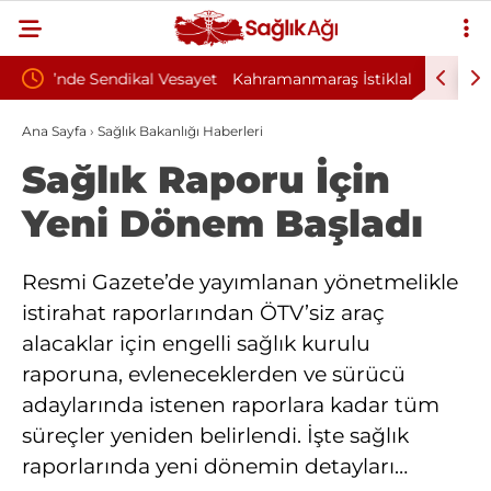
esayet
Kahramanmaraş İstiklal Üniversitesi 19
Dokuz Ey
Sözleşmeli Personel Alım İlanı Yayımlandı
Alım İla
Ana Sayfa
›
Sağlık Bakanlığı Haberleri
Sağlık Raporu İçin
Yeni Dönem Başladı
Resmi Gazete’de yayımlanan yönetmelikle
istirahat raporlarından ÖTV’siz araç
alacaklar için engelli sağlık kurulu
raporuna, evleneceklerden ve sürücü
adaylarında istenen raporlara kadar tüm
süreçler yeniden belirlendi. İşte sağlık
raporlarında yeni dönemin detayları…