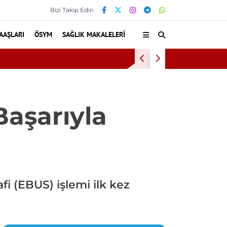
Bizi Takip Edin
AAŞLARI
ÖSYM
SAĞLIK MAKALELERI
Kültür ve
Başarıyla
i (EBUS) işlemi ilk kez