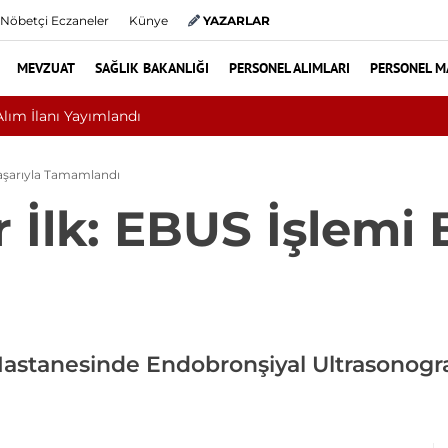
Nöbetçi Eczaneler
Künye
YAZARLAR
MEVZUAT
SAĞLIK BAKANLIĞI
PERSONEL ALIMLARI
PERSONEL M
i mi, Ameliyat mı? Bel ve Boyun Fıtığında Doğru Tedavi Seçimi
Başarıyla Tamamlandı
 İlk: EBUS İşlemi 
astanesinde Endobronşiyal Ultrasonograf