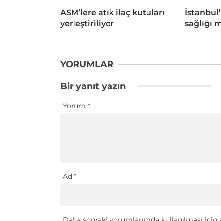
ASM’lere atık ilaç kutuları
İstanbul’
yerleştiriliyor
sağlığı 
YORUMLAR
Bir yanıt yazın
Yorum
*
Ad
*
Daha sonraki yorumlarımda kullanılması için a