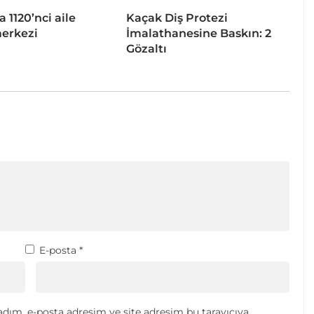
a 1120’nci aile
Kaçak Diş Protezi
merkezi
İmalathanesine Baskın: 2
Gözaltı
E-posta
*
dım, e-posta adresim ve site adresim bu tarayıcıya