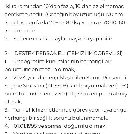
iki rakamından 10’dan fazla, 10’dan az olmaması
gerekmektedir. (Örneğin boy uzunluğu 170 cm
ise kilosu en fazla 70+10: 80 kg ve en az 70-10: 60
kg olmalıdır,
9. Sadece erkek adaylar başvuru yapabilir.
2- DESTEK PERSONELİ (TEMİZLİK GÖREVLİSİ)
1. Ortaöğretim kurumlarının herhangi bir
bölümünden mezun olmak,
2. 2024 yılında gerçekleştirilen Kamu Personeli
Seçme Sınavına (KPSS-B) katılmış olmak ve (P94)
puan türünden en az 50 (elli) ve üzeri puan almış
olmak,
3. Temizlik hizmetlerinde görev yapmaya engel
herhangi bir sağlık sorunu bulunmamak,
4. 01.01.1995 ve sonrası doğumlu olmak,
5. Vardiyalı çalışmaya engel durumu