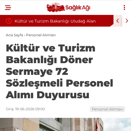
oyun
Kültür ve Turizm Bakanlığı Uludağ Alan
Bu Alışka
Başkanlığı 11 Sürekli İşçi Alımı Duyuruldu
Kazandıra
Ana Sayfa
›
Personel Alımları
Kültür ve Turizm
Bakanlığı Döner
Sermaye 72
Sözleşmeli Personel
Alımı Duyurusu
Giriş: 19-06-2026 09:00
Personel Alımları