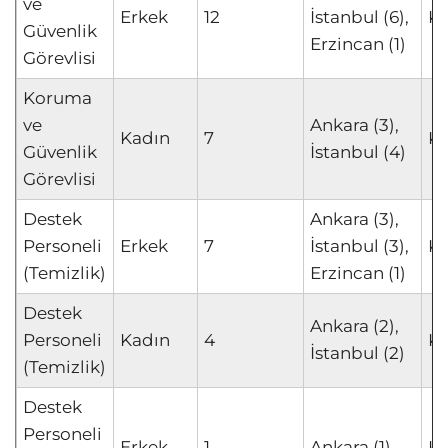
ve
Erkek
12
İstanbul (6),
K
Güvenlik
Erzincan (1)
Görevlisi
Koruma
ve
Ankara (3),
Kadın
7
K
Güvenlik
İstanbul (4)
Görevlisi
Destek
Ankara (3),
Personeli
Erkek
7
İstanbul (3),
K
(Temizlik)
Erzincan (1)
Destek
Ankara (2),
Personeli
Kadın
4
K
İstanbul (2)
(Temizlik)
Destek
Personeli
Erkek
1
Ankara (1)
K