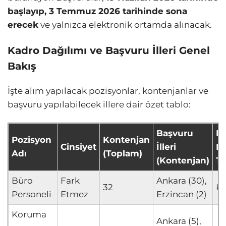
başlayıp, 3 Temmuz 2026 tarihinde sona
erecek
ve yalnızca elektronik ortamda alınacak.
Kadro Dağılımı ve Başvuru İlleri Genel
Bakış
İşte alım yapılacak pozisyonlar, kontenjanlar ve
başvuru yapılabilecek illere dair özet tablo:
Başvuru
K
Pozisyon
Kontenjan
Cinsiyet
İlleri
P
Adı
(Toplam)
(Kontenjan)
T
Büro
Fark
Ankara (30),
32
K
Personeli
Etmez
Erzincan (2)
Koruma
Ankara (5),