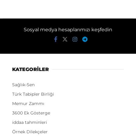
Sosyal medya hesaplarımızı keşfedin
KATEGORİLER
Sağlık-Sen
Türk Tabipler Birliği
Memur Zammı
3600 Ek Gösterge
iddaa tahminleri
Örnek Dilekçeler