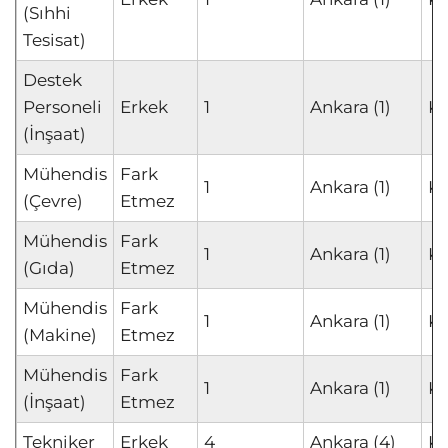
(Sıhhi
Tesisat)
Destek
Personeli
Erkek
1
Ankara (1)
K
(İnşaat)
Mühendis
Fark
1
Ankara (1)
K
(Çevre)
Etmez
Mühendis
Fark
1
Ankara (1)
K
(Gıda)
Etmez
Mühendis
Fark
1
Ankara (1)
K
(Makine)
Etmez
Mühendis
Fark
1
Ankara (1)
K
(İnşaat)
Etmez
Tekniker
Erkek
4
Ankara (4)
K