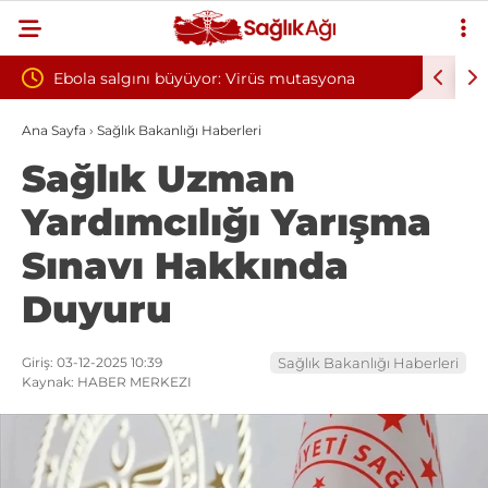
yor: Virüs mutasyona
Yılın ilk 6 ayında 10 bini aşkın hasta
oksijen tedavisinden yararlandı
Ana Sayfa
›
Sağlık Bakanlığı Haberleri
Sağlık Uzman
Yardımcılığı Yarışma
Sınavı Hakkında
Duyuru
Giriş: 03-12-2025 10:39
Sağlık Bakanlığı Haberleri
Kaynak: HABER MERKEZI