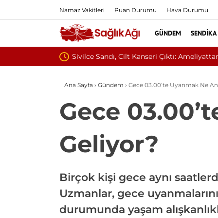
Namaz Vakitleri
Puan Durumu
Hava Durumu
GÜNDEM
SENDIKA
Baş Dönmesiyle Gitti, Dü
Ana Sayfa
›
Gündem
›
Gece 03.00’te Uyanmak Ne An
Gece 03.00’
Geliyor?
Birçok kişi gece aynı saatler
Uzmanlar, gece uyanmalarını
durumunda yaşam alışkanlıkla