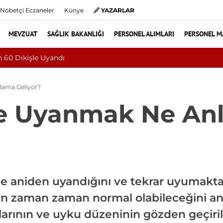
Nöbetçi Eczaneler
Künye
YAZARLAR
MEVZUAT
SAĞLIK BAKANLIĞI
PERSONEL ALIMLARI
PERSONEL M
nyada 68. Bundgaard Sendromu Vakası Oldu
lama Geliyor?
te Uyanmak Ne An
de aniden uyandığını ve tekrar uyumakta z
n zaman zaman normal olabileceğini anc
rının ve uyku düzeninin gözden geçiril