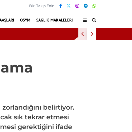
Bizi Takip Edin
AAŞLARI
ÖSYM
SAĞLIK MAKALELERI
KKKA Aşısında Flaş Geli
lama
orlandığını belirtiyor.
ak sık tekrar etmesi
mesi gerektiğini ifade