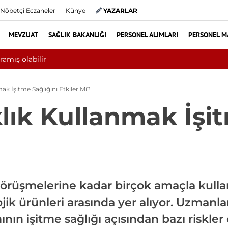
Nöbetçi Eczaneler
Künye
YAZARLAR
MEVZUAT
SAĞLIK BAKANLIĞI
PERSONEL ALIMLARI
PERSONEL M
ayında 10 bini aşkın hasta hiperbarik oksijen tedavisinden yararland
ak İşitme Sağlığını Etkiler Mi?
lık Kullanmak İşi
rüşmelerine kadar birçok amaçla kullanı
ik ürünleri arasında yer alıyor. Uzmanla
ının işitme sağlığı açısından bazı riskler