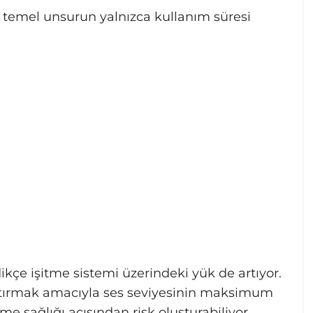
n temel unsurun yalnızca kullanım süresi
kçe işitme sistemi üzerindeki yük de artıyor.
stırmak amacıyla ses seviyesinin maksimum
e sağlığı açısından risk oluşturabiliyor.