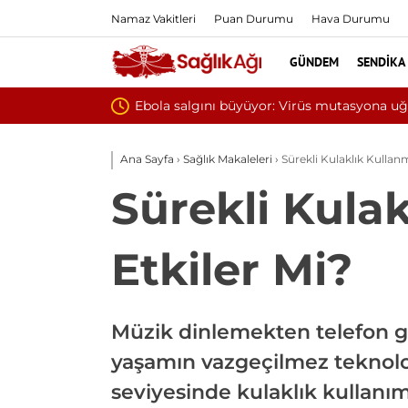
Namaz Vakitleri
Puan Durumu
Hava Durumu
GÜNDEM
SENDIKA
Yılın ilk 6 
Ana Sayfa
›
Sağlık Makaleleri
›
Sürekli Kulaklık Kullanm
Sürekli Kulak
Etkiler Mi?
Müzik dinlemekten telefon gö
yaşamın vazgeçilmez teknoloj
seviyesinde kulaklık kullanım