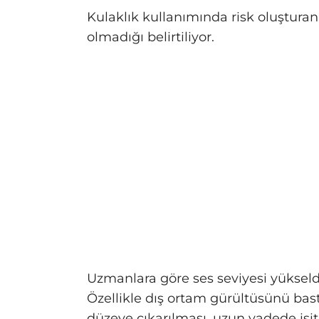
Kulaklık kullanımında risk oluştura
olmadığı belirtiliyor.
Uzmanlara göre ses seviyesi yükseldi
Özellikle dış ortam gürültüsünü ba
düzeye çıkarılması, uzun vadede işitm