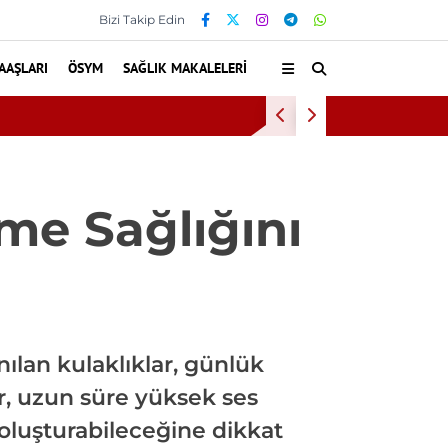
Bizi Takip Edin
AAŞLARI
ÖSYM
SAĞLIK MAKALELERI
ı
Diş eti k
tme Sağlığını
lan kulaklıklar, günlük
r, uzun süre yüksek ses
 oluşturabileceğine dikkat