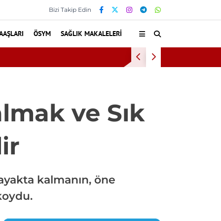
Bizi Takip Edin
AAŞLARI
ÖSYM
SAĞLIK MAKALELERI
eleri Genel Müdürü’ne İletti
Zonguldak Bülent Ecevit 
lmak ve Sık
ir
 ayakta kalmanın, öne
koydu.