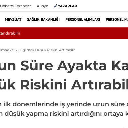
Nöbetçi Eczaneler
Künye
YAZARLAR
MEVZUAT
SAĞLIK BAKANLIĞI
PERSONEL ALIMLARI
PERSONEL M
e Yolda: Genç Sağlık Sendikası Sahanın Taleplerini Kamu Hastan
mak ve Sık Eğilmek Düşük Riskini Artırabilir
un Süre Ayakta Ka
 Riskini Artırabil
in ilk dönemlerinde iş yerinde uzun süre
 düşük yapma riskini artırdığını ortaya 