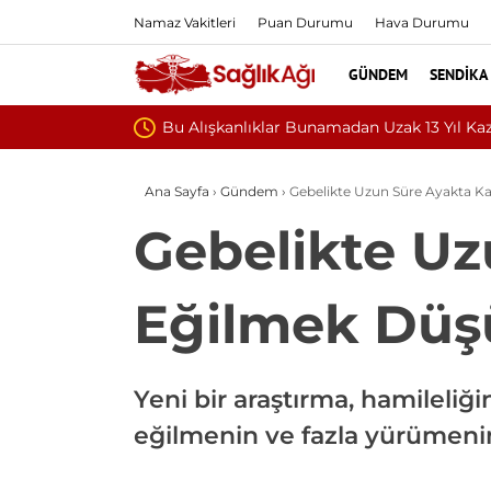
Namaz Vakitleri
Puan Durumu
Hava Durumu
GÜNDEM
SENDIKA
Teşvik Ek Ödemede Düzenlem
Ana Sayfa
›
Gündem
›
Gebelikte Uzun Süre Ayakta Kal
Gebelikte Uz
Eğilmek Düşük
Yeni bir araştırma, hamileliğ
eğilmenin ve fazla yürümenin