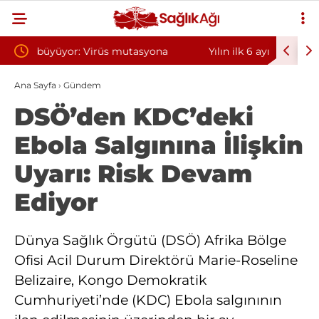
na
Yılın ilk 6 ayında 10 bini aşkın hasta hiperbarik
Diş et
oksijen tedavisinden yararlandı
sorunu
Ana Sayfa
›
Gündem
DSÖ’den KDC’deki
Ebola Salgınına İlişkin
Uyarı: Risk Devam
Ediyor
Dünya Sağlık Örgütü (DSÖ) Afrika Bölge
Ofisi Acil Durum Direktörü Marie-Roseline
Belizaire, Kongo Demokratik
Cumhuriyeti’nde (KDC) Ebola salgınının