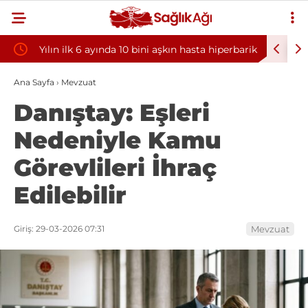
Yılın ilk 6 ayında 10 bini aşkın hasta hiperbarik
Diş eti k
oksijen tedavisinden yararlandı
sorununun
Ana Sayfa
›
Mevzuat
Danıştay: Eşleri
Nedeniyle Kamu
Görevlileri İhraç
Edilebilir
Giriş: 29-03-2026 07:31
Mevzuat