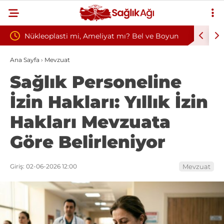
iyat mı? Bel ve Boyun
Kültür ve Turizm Bakanlığı Uludağ Ala
i Seçimi
Başkanlığı 11 Sürekli İşçi Alımı Duyuru
Ana Sayfa
›
Mevzuat
Sağlık Personeline
İzin Hakları: Yıllık İzin
Hakları Mevzuata
Göre Belirleniyor
Giriş: 02-06-2026 12:00
Mevzuat