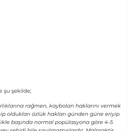
 şu şekilde;
arlıklarına rağmen, kaybolan haklarını vermek
p oldukları özlük hakları günden güne eriyip
llikle başında normal popülasyona göre 4-5
rev şehidi bile sayılmamışlardır. Malpraktis