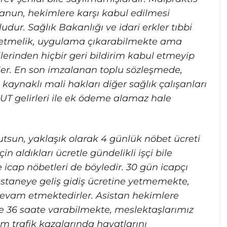
anun, hekimlere karşı kabul edilmesi
ur. Sağlık Bakanlığı ve idari erkler tıbbi
netmelik, uygulama çıkarabilmekte ama
lerinden hiçbir geri bildirim kabul etmeyip
rler. En son imzalanan toplu sözleşmede,
aynaklı mali hakları diğer sağlık çalışanları
UT gelirleri ile ek ödeme alamaz hale
utsun, yaklaşık olarak 4 günlük nöbet ücreti
in aldıkları ücretle gündelikli işçi bile
 icap nöbetleri de böyledir. 30 gün icapçı
hastaneye geliş gidiş ücretine yetmemekte,
 devam etmektedirler. Asistan hekimlere
ile 36 saate varabilmekte, meslektaşlarımız
m trafik kazalarında hayatlarını