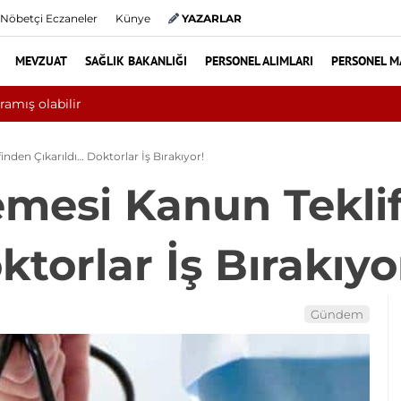
Nöbetçi Eczaneler
Künye
YAZARLAR
MEVZUAT
SAĞLIK BAKANLIĞI
PERSONEL ALIMLARI
PERSONEL M
 6 ayında 10 bini aşkın hasta hiperbarik oksijen tedavisinden yararl
den Çıkarıldı… Doktorlar İş Bırakıyor!
mesi Kanun Tekli
ktorlar İş Bırakıyo
Gündem