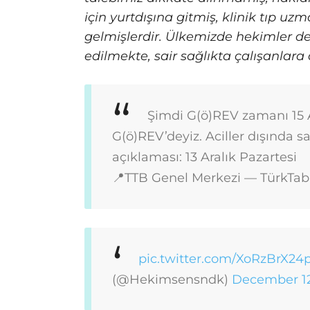
için yurtdışına gitmiş, klinik tıp u
gelmişlerdir. Ülkemizde hekimler değ
edilmekte, sair sağlıkta çalışanlara
Şimdi G(ö)REV zamanı
15
G(ö)REV’deyiz.
Aciller dışında 
açıklaması: 13 Aralık Pazartesi
📍TTB Genel Merkezi
— TürkTabi
pic.twitter.com/XoRzBrX24
(@Hekimsensndk)
December 12