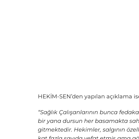
HEKİM-SEN’den yapılan açıklama ise
“Sağlık Çalışanlarının bunca fedak
bir yana dursun her basamakta sahi
gitmektedir. Hekimler, salgının öze
kat fazla sayıda vefat etmiş ama gö