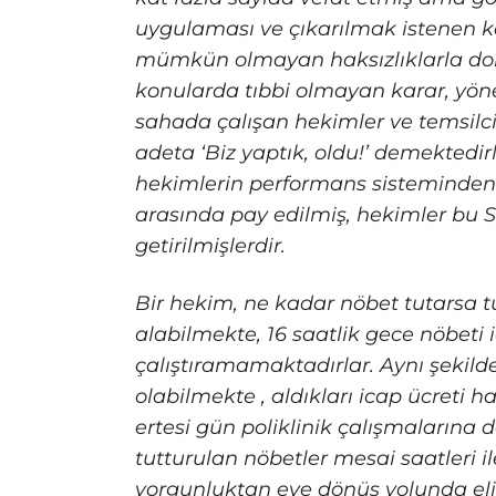
uygulaması ve çıkarılmak istenen k
mümkün olmayan haksızlıklarla dolud
konularda tıbbi olmayan karar, yö
sahada çalışan hekimler ve temsilci
adeta ‘Biz yaptık, oldu!’ demektedi
hekimlerin performans sisteminden k
arasında pay edilmiş, hekimler bu S
getirilmişlerdir.
Bir hekim, ne kadar nöbet tutarsa t
alabilmekte, 16 saatlik gece nöbeti iç
çalıştıramamaktadırlar. Aynı şekilde
olabilmekte , aldıkları icap ücreti 
ertesi gün poliklinik çalışmalarına
tutturulan nöbetler mesai saatleri 
yorgunluktan eve dönüş yolunda eli