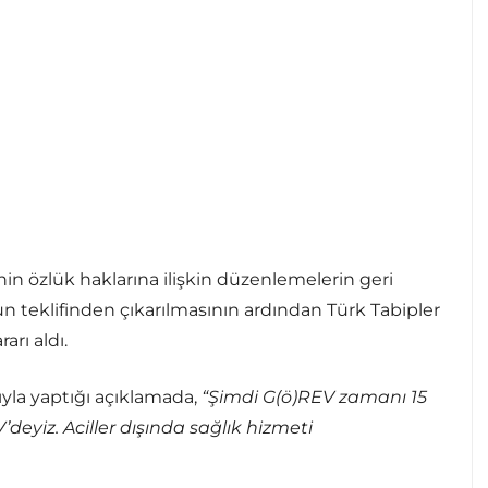
n özlük haklarına ilişkin düzenlemelerin geri
 teklifinden çıkarılmasının ardından Türk Tabipler
arı aldı.
ıyla yaptığı açıklamada,
“
Şimdi G(ö)REV zamanı 15
yiz. Aciller dışında sağlık hizmeti