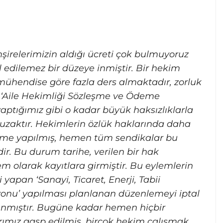
irelerimizin aldığı ücreti çok bulmuyoruz
 edilemez bir düzeye inmiştir. Bir hekim
 mühendise göre fazla ders almaktadır, zorluk
r. ‘Aile Hekimliği Sözleşme ve Ödeme
aptığımız gibi o kadar büyük haksızlıklarla
k uzaktır. Hekimlerin özlük haklarında daha
ştirme yapılmış, hemen tüm sendikalar bu
dir. Bu durum tarihe, verilen bir hak
m olarak kayıtlara girmiştir. Bu eylemlerin
 yapan ‘Sanayi, Ticaret, Enerji, Tabii
syonu’ yapılması planlanan düzenlemeyi iptal
 alınmıştır. Bugüne kadar hemen hiçbir
rımız gasp edilmiş, birçok hekim çalışmak