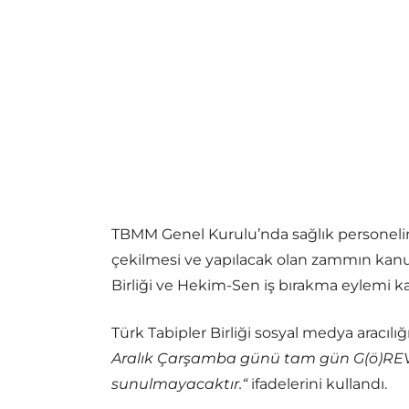
TBMM Genel Kurulu’nda sağlık personelini
çekilmesi ve yapılacak olan zammın kanun
Birliği ve Hekim-Sen iş bırakma eylemi kar
Türk Tabipler Birliği sosyal medya aracılığ
Aralık Çarşamba günü tam gün G(ö)REV’de
sunulmayacaktır.
“
ifadelerini kullandı.