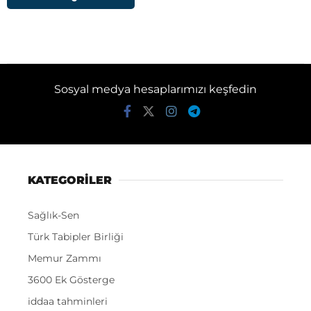
Sosyal medya hesaplarımızı keşfedin
KATEGORİLER
Sağlık-Sen
Türk Tabipler Birliği
Memur Zammı
3600 Ek Gösterge
iddaa tahminleri