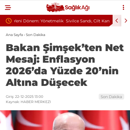
etmelik
Sivilce Sandı, Cilt Kanseri Çıktı: Ameliyattan 60
Baş Dön
Dikişle Uyandı
Sendro
Ana Sayfa
›
Son Dakika
Bakan Şimşek’ten Net
Mesaj: Enflasyon
2026’da Yüzde 20’nin
Altına Düşecek
Giriş: 22-12-2025 13:00
Son Dakika
Kaynak: HABER MERKEZI