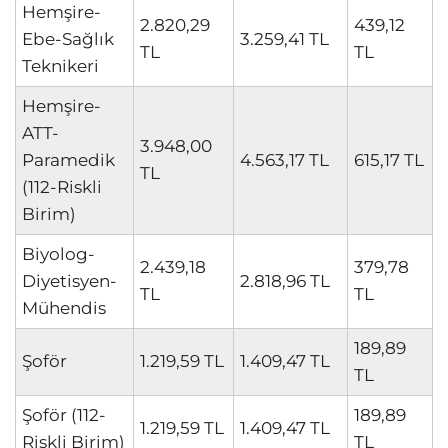
Hemşire-
2.820,29
439,12
Ebe-Sağlık
3.259,41 TL
TL
TL
Teknikeri
Hemşire-
ATT-
3.948,00
Paramedik
4.563,17 TL
615,17 TL
TL
(112-Riskli
Birim)
Biyolog-
2.439,18
379,78
Diyetisyen-
2.818,96 TL
TL
TL
Mühendis
189,89
Şoför
1.219,59 TL
1.409,47 TL
TL
Şoför (112-
189,89
1.219,59 TL
1.409,47 TL
Riskli Birim)
TL