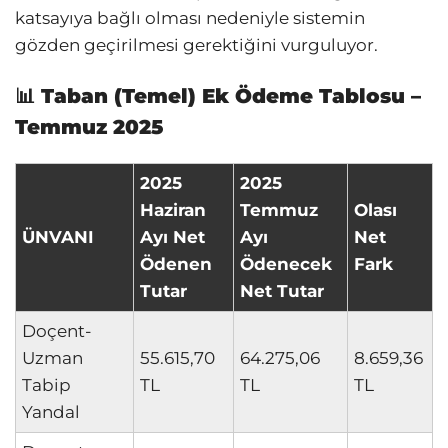
katsayıya bağlı olması nedeniyle sistemin
gözden geçirilmesi gerektiğini vurguluyor.
📊
Taban (Temel) Ek Ödeme Tablosu –
Temmuz 2025
2025
2025
Haziran
Temmuz
Olası
ÜNVANI
Ayı Net
Ayı
Net
Ödenen
Ödenecek
Fark
Tutar
Net Tutar
Doçent-
Uzman
55.615,70
64.275,06
8.659,36
Tabip
TL
TL
TL
Yandal