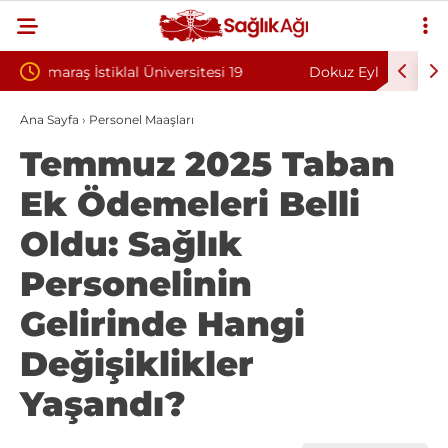
 19
Dokuz Eylül Üniversitesi Sözleşmeli Personel
ÇOMÜ
mlandı
Alım İlanı Yayımlandı
Yayı
Ana Sayfa
›
Personel Maaşları
Temmuz 2025 Taban
Ek Ödemeleri Belli
Oldu: Sağlık
Personelinin
Gelirinde Hangi
Değişiklikler
Yaşandı?