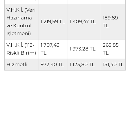
V.H.K.İ. (Veri
Hazırlama
189,89
1.219,59 TL
1.409,47 TL
ve Kontrol
TL
İşletmeni)
V.H.K.İ. (112-
1.707,43
265,85
1.973,28 TL
Riskli Birim)
TL
TL
Hizmetli
972,40 TL
1.123,80 TL
151,40 TL