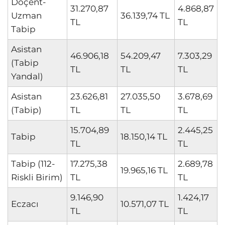
Doçent-
31.270,87
4.868,87
Uzman
36.139,74 TL
TL
TL
Tabip
Asistan
46.906,18
54.209,47
7.303,29
(Tabip
TL
TL
TL
Yandal)
Asistan
23.626,81
27.035,50
3.678,69
(Tabip)
TL
TL
TL
15.704,89
2.445,25
Tabip
18.150,14 TL
TL
TL
Tabip (112-
17.275,38
2.689,78
19.965,16 TL
Riskli Birim)
TL
TL
9.146,90
1.424,17
Eczacı
10.571,07 TL
TL
TL