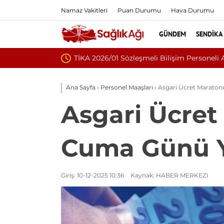
Namaz Vakitleri
Puan Durumu
Hava Durumu
GÜNDEM
SENDIKA
Nükleoplast
Ana Sayfa
›
Personel Maaşları
›
Asgari Ücret Maratonu
Asgari Ücret
Cuma Günü Ya
Giriş: 10-12-2025 10:36
Kaynak: HABER MERKEZI