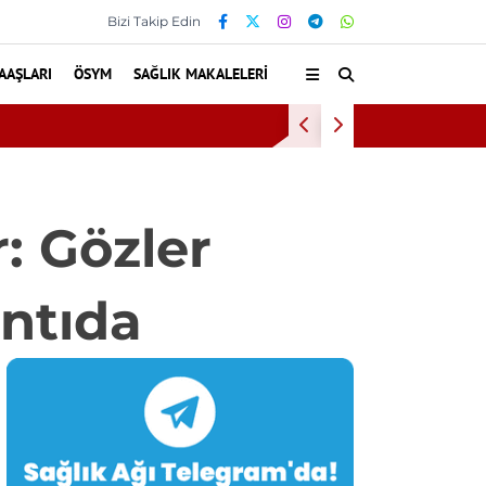
Bizi Takip Edin
AAŞLARI
ÖSYM
SAĞLIK MAKALELERI
Kültür ve
: Gözler
ntıda