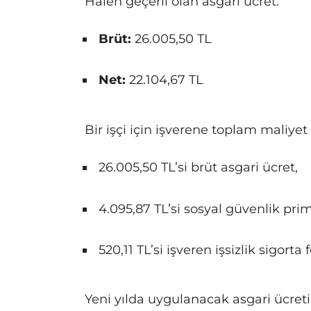
Halen geçerli olan asgari ücret:
Brüt:
26.005,50 TL
Net:
22.104,67 TL
Bir işçi için işverene toplam maliyet
26.005,50 TL’si brüt asgari ücret,
4.095,87 TL’si sosyal güvenlik prim
520,11 TL’si işveren işsizlik sigort
Yeni yılda uygulanacak asgari ücreti