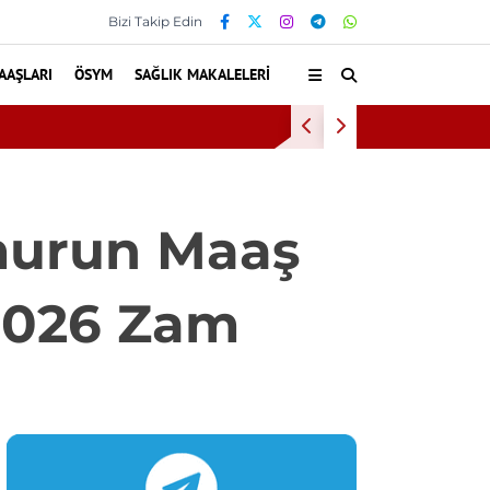
Bizi Takip Edin
AAŞLARI
ÖSYM
SAĞLIK MAKALELERI
uldu
Bu Alışkan
murun Maaş
 2026 Zam