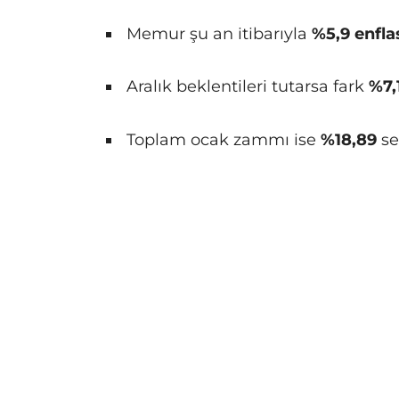
Memur şu an itibarıyla
%5,9 enfla
Aralık beklentileri tutarsa fark
%7,
Toplam ocak zammı ise
%18,89
se