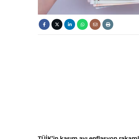
TÜİK’in kasım ayı enflasyon rakam