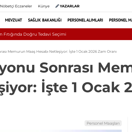
Nöbetçi Eczaneler
Künye
YAZARLAR
MEVZUAT
SAĞLIK BAKANLIĞI
PERSONEL ALIMLARI
PERSONEL M
izm Bakanlığı Uludağ Alan Başkanlığı 11 Sürekli İşçi Alımı Duyur
rası Memurun Maaş Hesabı Netleşiyor: İşte 1 Ocak 2026 Zam Oranı
syonu Sonrası Me
şiyor: İşte 1 Ocak
Personel Maaşları