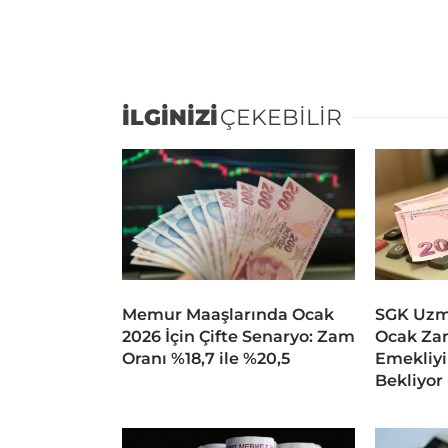
İLGİNİZİ
ÇEKEBİLİR
Memur Maaşlarında Ocak
SGK Uzma
2026 İçin Çifte Senaryo: Zam
Ocak Za
Oranı %18,7 ile %20,5
Emekliyi 
Bekliyor