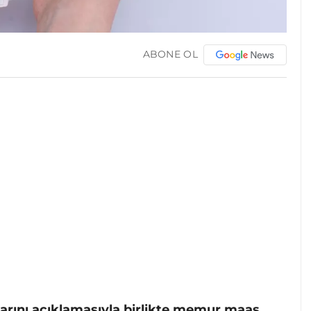
ABONE OL
larını açıklamasıyla birlikte memur maaş