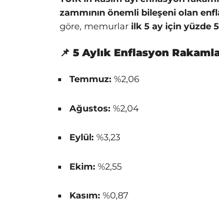
zammının önemli bileşeni olan enfl
göre, memurlar
ilk 5 ay için yüzde 
📌 5 Aylık Enflasyon Rakamla
Temmuz:
%2,06
Ağustos:
%2,04
Eylül:
%3,23
Ekim:
%2,55
Kasım:
%0,87