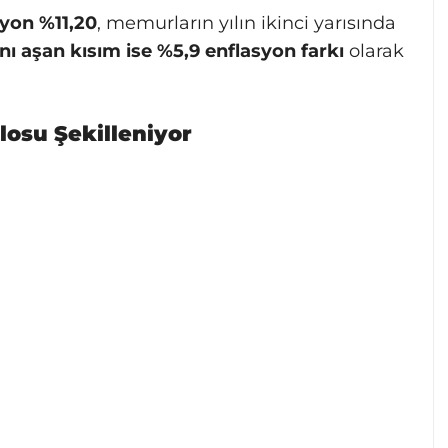
syon %11,20
, memurların yılın ikinci yarısında
ı aşan kısım ise %5,9 enflasyon farkı
olarak
blosu Şekilleniyor