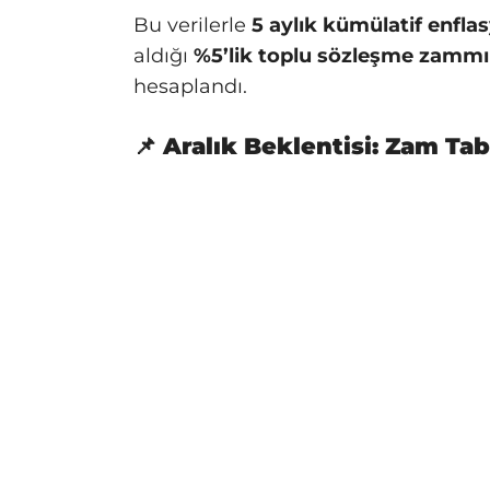
Bu verilerle
5 aylık kümülatif enfla
aldığı
%5’lik toplu sözleşme zammın
hesaplandı.
📌 Aralık Beklentisi: Zam Ta