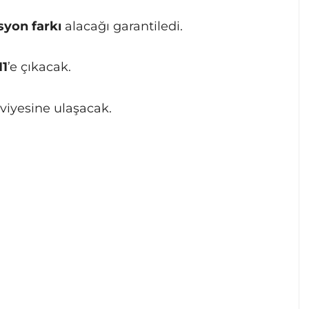
syon farkı
alacağı garantiledi.
11
’e çıkacak.
viyesine ulaşacak.