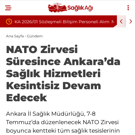
lişim Personeli Alım
Nükleoplasti mi, Ameliyat mı? Bel ve Boyu
Fıtığında Doğru Tedavi Seçimi
Ana Sayfa
›
Gündem
NATO Zirvesi
Süresince Ankara’da
Sağlık Hizmetleri
Kesintisiz Devam
Edecek
Ankara İl Sağlık Müdürlüğü, 7-8
Temmuz’da düzenlenecek NATO Zirvesi
boyunca kentteki tüm sağlık tesislerinin