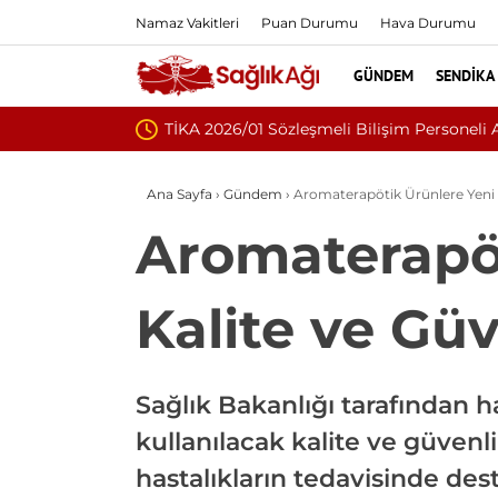
Namaz Vakitleri
Puan Durumu
Hava Durumu
GÜNDEM
SENDIKA
ayımlandı
Ana Sayfa
›
Gündem
›
Aromaterapötik Ürünlere Yeni D
Aromaterapö
Kalite ve Güv
Sağlık Bakanlığı tarafından 
kullanılacak kalite ve güvenl
hastalıkların tedavisinde des