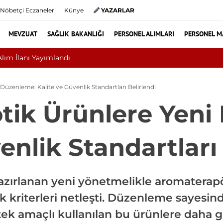
Nöbetçi Eczaneler
Künye
YAZARLAR
MEVZUAT
SAĞLIK BAKANLIĞI
PERSONEL ALIMLARI
PERSONEL M
Nükleoplasti mi, Ameliyat mı? Bel ve Boyun Fıtığı
üzenleme: Kalite ve Güvenlik Standartları Belirlendi
tik Ürünlere Yeni
enlik Standartları
hazırlanan yeni yönetmelikle aromaterap
ik kriterleri netleşti. Düzenleme sayesi
tek amaçlı kullanılan bu ürünlere daha gü