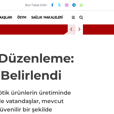
Bizi Takip Edin
AAŞLARI
ÖSYM
SAĞLIK MAKALELERI
nda Doğru Tedavi Seçimi
 Düzenleme:
 Belirlendi
ötik ürünlerin üretiminde
nde vatandaşlar, mevcut
venilir bir şekilde