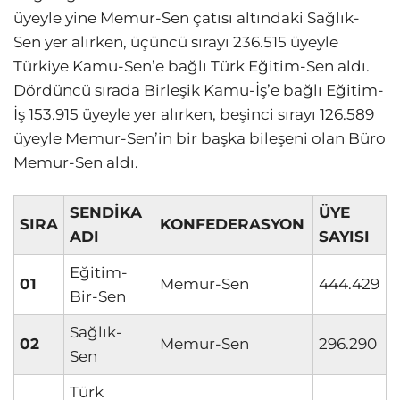
üyeyle yine Memur-Sen çatısı altındaki Sağlık-
Sen yer alırken, üçüncü sırayı 236.515 üyeyle
Türkiye Kamu-Sen’e bağlı Türk Eğitim-Sen aldı.
Dördüncü sırada Birleşik Kamu-İş’e bağlı Eğitim-
İş 153.915 üyeyle yer alırken, beşinci sırayı 126.589
üyeyle Memur-Sen’in bir başka bileşeni olan Büro
Memur-Sen aldı.
SENDİKA
ÜYE
SIRA
KONFEDERASYON
ADI
SAYISI
Eğitim-
01
Memur-Sen
444.429
Bir-Sen
Sağlık-
02
Memur-Sen
296.290
Sen
Türk