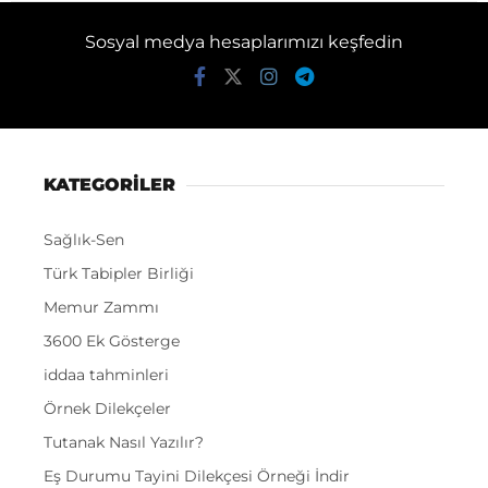
Sosyal medya hesaplarımızı keşfedin
KATEGORİLER
Sağlık-Sen
Türk Tabipler Birliği
Memur Zammı
3600 Ek Gösterge
iddaa tahminleri
Örnek Dilekçeler
Tutanak Nasıl Yazılır?
Eş Durumu Tayini Dilekçesi Örneği İndir