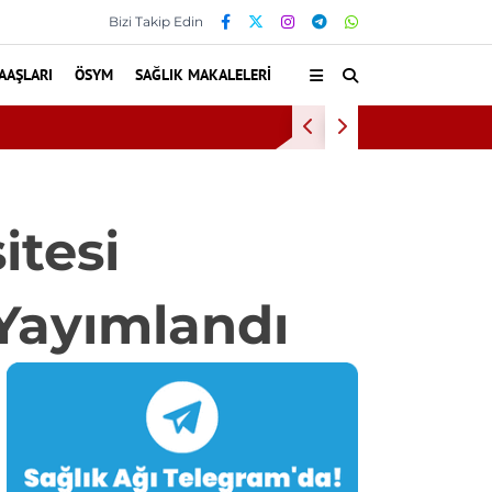
Bizi Takip Edin
AAŞLARI
ÖSYM
SAĞLIK MAKALELERI
uldu
Bu Alışkan
itesi
 Yayımlandı