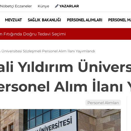
Nöbetçi Eczaneler
Künye
YAZARLAR
MEVZUAT
SAĞLIK BAKANLIĞI
PERSONEL ALIMLARI
PERSONEL M
izm Bakanlığı Uludağ Alan Başkanlığı 11 Sürekli İşçi Alımı Duyur
m Üniversitesi Sözleşmeli Personel Alım İlanı Yayımlandı
li Yıldırım Ünivers
ersonel Alım İlanı
Personel Alımları