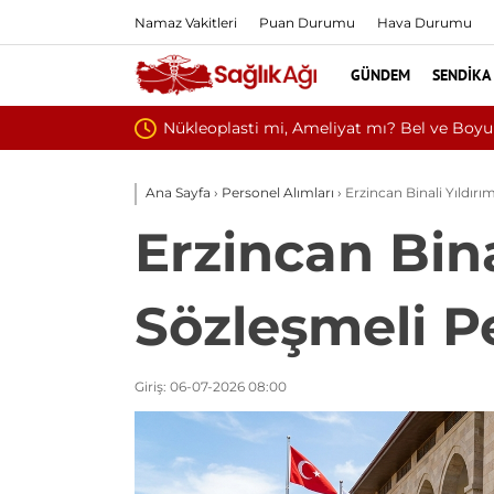
Namaz Vakitleri
Puan Durumu
Hava Durumu
GÜNDEM
SENDIKA
Kültür ve Tur
Ana Sayfa
›
Personel Alımları
›
Erzincan Binali Yıldırı
Erzincan Bina
Sözleşmeli P
Giriş: 06-07-2026 08:00