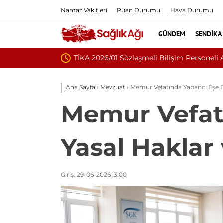
Namaz Vakitleri
Puan Durumu
Hava Durumu
GÜNDEM
SENDIKA
Nükleoplasti mi, Ameli
Ana Sayfa
›
Mevzuat
›
Memur Vefatında Yabancı Eşe Du
Memur Vefatı
Yasal Haklar 
Giriş: 29-06-2026 13:00