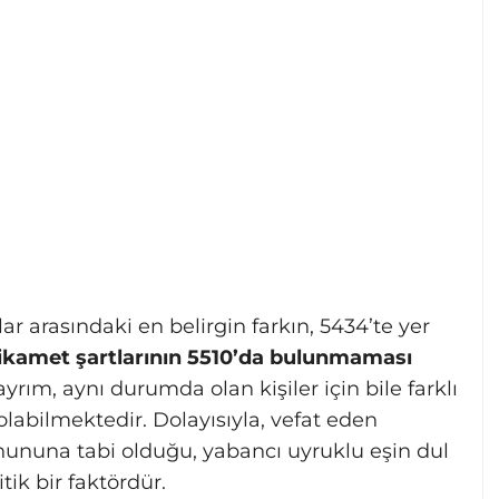
r arasındaki en belirgin farkın, 5434’te yer
ve ikamet şartlarının 5510’da bulunmaması
rım, aynı durumda olan kişiler için bile farklı
labilmektedir. Dolayısıyla, vefat eden
ununa tabi olduğu, yabancı uyruklu eşin dul
tik bir faktördür.