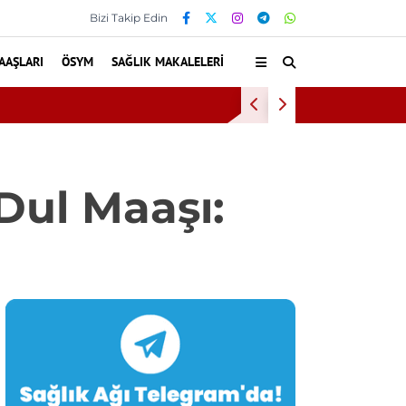
Bizi Takip Edin
AAŞLARI
ÖSYM
SAĞLIK MAKALELERI
Kültür ve Turizm Bak
Dul Maaşı: