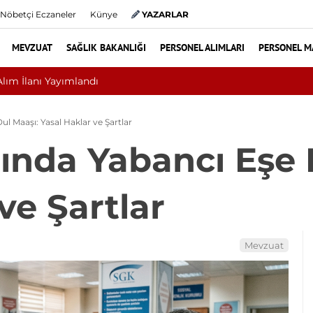
Nöbetçi Eczaneler
Künye
YAZARLAR
MEVZUAT
SAĞLIK BAKANLIĞI
PERSONEL ALIMLARI
PERSONEL M
yat mı? Bel ve Boyun Fıtığında Doğru Tedavi Seçimi
l Maaşı: Yasal Haklar ve Şartlar
nda Yabancı Eşe 
ve Şartlar
Mevzuat