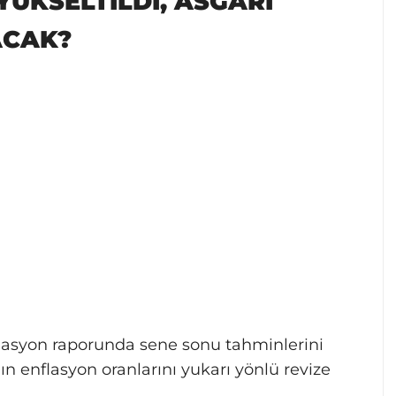
YÜKSELTİLDİ, ASGARİ
ACAK?
lasyon raporunda sene sonu tahminlerini
n enflasyon oranlarını yukarı yönlü revize