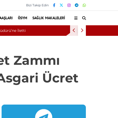
Bizi Takip Edin
AAŞLARI
ÖSYM
SAĞLIK MAKALELERI
Eskişehir
ret Zammı
Asgari Ücret