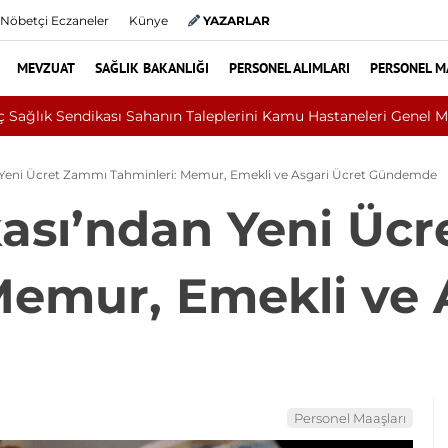
Nöbetçi Eczaneler
Künye
YAZARLAR
MEVZUAT
SAĞLIK BAKANLIĞI
PERSONEL ALIMLARI
PERSONEL M
lent Ecevit Üniversitesi 2026/1 Sözleşmeli Personel Alım İlanı
Yeni Ücret Zammı Tahminleri: Memur, Emekli ve Asgari Ücret Gündemde
ası’ndan Yeni Üc
Memur, Emekli ve 
Personel Maaşları