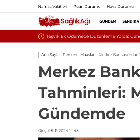
Namaz Vakitleri
Puan Durumu
Hava Durumu
GÜNDEM
SENDIKA
 Kamu Hastaneleri Genel Müdürü’ne İletti
Zonguldak Bü
Ana Sayfa
›
Personel Maaşları
›
Merkez Bankası’ndan 
Merkez Bank
Tahminleri: 
Gündemde
Giriş: 08-11-2024 14:48