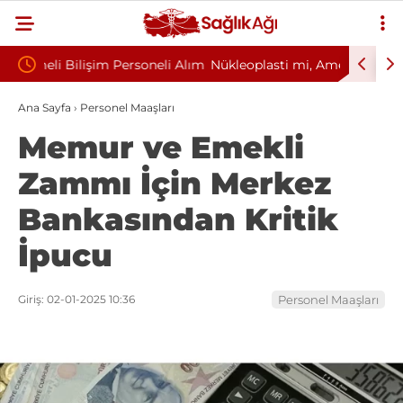
neli Alım
Nükleoplasti mi, Ameliyat mı? Bel ve Boyun
Kültür
Fıtığında Doğru Tedavi Seçimi
Başkan
Ana Sayfa
›
Personel Maaşları
Memur ve Emekli
Zammı İçin Merkez
Bankasından Kritik
İpucu
Giriş: 02-01-2025 10:36
Personel Maaşları